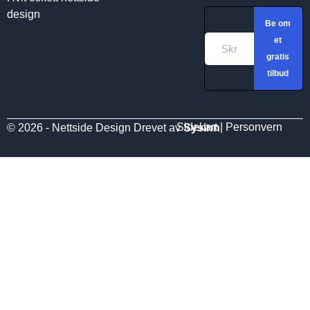
design
Be om
et
gratis
tilbud
Sidekart
|
Personvern
© 2026 - Nettside Design Drevet av
Sysinn