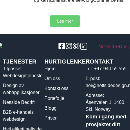
du kan administrere selv. BigCommerce kan
Les mer
TJENESTER
HURTIGLENKER
KONTAKT
Tilpasset
Hjem
Tel: +47-940 55 555
Webdesigntjeneste
Om oss
E-post:
Design av
hei@nettsidedesign.
Kontakt oss
webapplikasjoner
Adresse:
Portefølje
Nettside Bedrift
Åsenveien 1, 1400
Blogg
Ski, Norway
B2B e-handels
Kom i gang med
Priser
webdesign
prosjektet ditt
Hvit etikett nettside