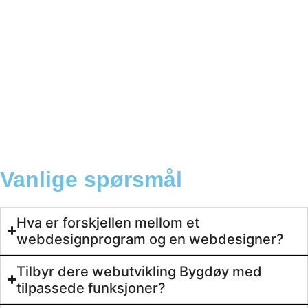
Behandle ditt samtykke
For å gi best mulig opplevelse bruker vi
informasjonskapsler for å lagre eller få tilgang til
enhetsdata. Å nekte samtykke kan begrense enkelte
funksjoner.
Vanlige spørsmål
Nødvendig
Preferanser
Statistikk
Hva er forskjellen mellom et
Markedsføring
webdesignprogram og en webdesigner?
Tilbyr dere webutvikling Bygdøy med
tilpassede funksjoner?