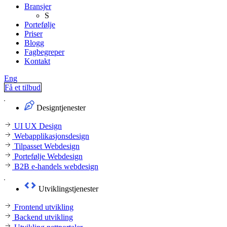
Bransjer
S
Portefølje
Priser
Blogg
Fagbegreper
Kontakt
Eng
Få et tilbud
Designtjenester
UI UX Design
Webapplikasjonsdesign
Tilpasset Webdesign
Portefølje Webdesign
B2B e-handels webdesign
Utviklingstjenester
Frontend utvikling
Backend utvikling