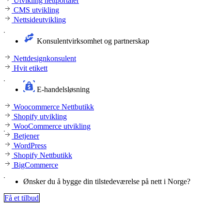
Utvikling nettportaler
CMS utvikling
Nettsideutvikling
Konsulentvirksomhet og partnerskap
Nettdesignkonsulent
Hvit etikett
E-handelsløsning
Woocommerce Nettbutikk
Shopify utvikling
WooCommerce utvikling
Betjener
WordPress
Shopify Nettbutikk
BigCommerce
Ønsker du å bygge din tilstedeværelse på nett i Norge?
Få et tilbud