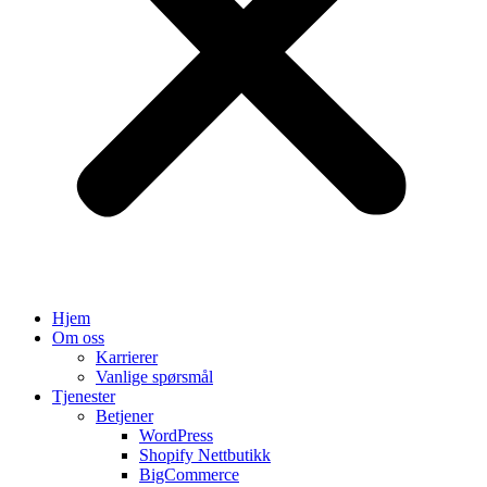
Hjem
Om oss
Karrierer
Vanlige spørsmål
Tjenester
Betjener
WordPress
Shopify Nettbutikk
BigCommerce