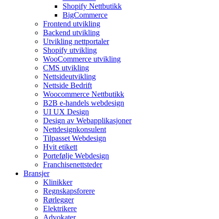
Shopify Nettbutikk
BigCommerce
Frontend utvikling
Backend utvikling
Utvikling nettportaler
Shopify utvikling
WooCommerce utvikling
CMS utvikling
Nettsideutvikling
Nettside Bedrift
Woocommerce Nettbutikk
B2B e-handels webdesign
UI UX Design
Design av Webapplikasjoner
Nettdesignkonsulent
Tilpasset Webdesign
Hvit etikett
Portefølje Webdesign
Franchisenettsteder
Bransjer
Klinikker
Regnskapsforere
Rørlegger
Elektrikere
Advokater