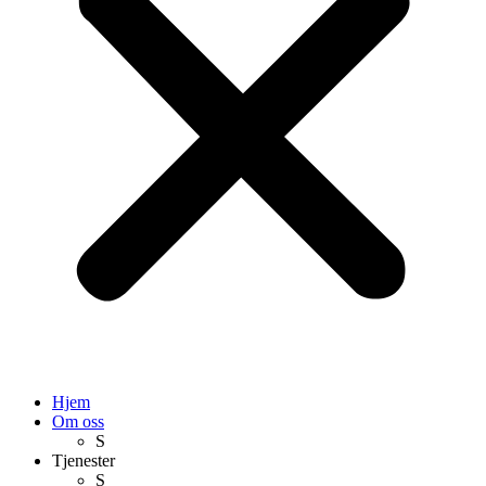
Hjem
Om oss
S
Tjenester
S