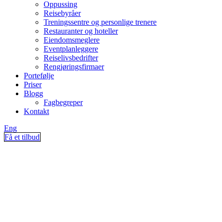
Oppussing
Reisebyråer
Treningssentre og personlige trenere
Restauranter og hoteller
Eiendomsmeglere
Eventplanleggere
Reiselivsbedrifter
Rengjøringsfirmaer
Portefølje
Priser
Blogg
Fagbegreper
Kontakt
Eng
Få et tilbud