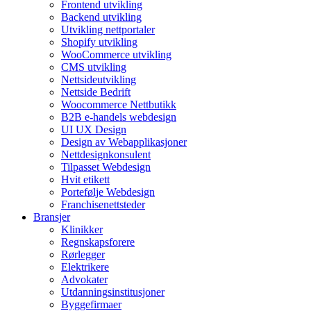
Frontend utvikling
Backend utvikling
Utvikling nettportaler
Shopify utvikling
WooCommerce utvikling
CMS utvikling
Nettsideutvikling
Nettside Bedrift
Woocommerce Nettbutikk
B2B e-handels webdesign
UI UX Design
Design av Webapplikasjoner
Nettdesignkonsulent
Tilpasset Webdesign
Hvit etikett
Portefølje Webdesign
Franchisenettsteder
Bransjer
Klinikker
Regnskapsforere
Rørlegger
Elektrikere
Advokater
Utdanningsinstitusjoner
Byggefirmaer