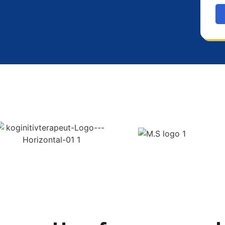
ater
Eiendomsmeglere