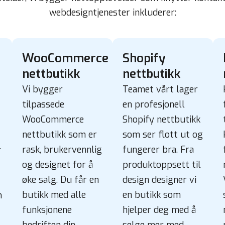
webdesigntjenester inkluderer:
WooCommerce
Shopify
nettbutikk
nettbutikk
Vi bygger
Teamet vårt lager
tilpassede
en profesjonell
WooCommerce
Shopify nettbutikk
nettbutikk
som er
som ser flott ut og
rask, brukervennlig
fungerer bra. Fra
r
og designet for å
produktoppsett til
øke salg. Du får en
design designer vi
butikk med alle
en butikk som
n
funksjonene
hjelper deg med å
bedriften din
selge mer med