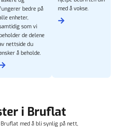
med å vokse.
fungerer bedre på
alle enheter,
samtidig som vi
beholder de delene
av nettside du
ønsker å beholde.
er i Bruflat
 Bruflat med å bli synlig på nett,