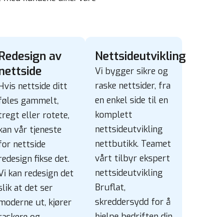
Redesign av
Nettsideutvikling
nettside
Vi bygger sikre og
raske nettsider, fra
Hvis nettside ditt
en enkel side til en
føles gammelt,
komplett
tregt eller rotete,
nettsideutvikling
kan vår tjeneste
nettbutikk. Teamet
for nettside
vårt tilbyr ekspert
redesign fikse det.
nettsideutvikling
Vi kan redesign det
Bruflat,
slik at det ser
skreddersydd for å
moderne ut, kjører
hjelpe bedriften din
raskere og