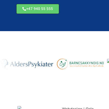
Eventplanleggere
Advok
+47 940 55 555