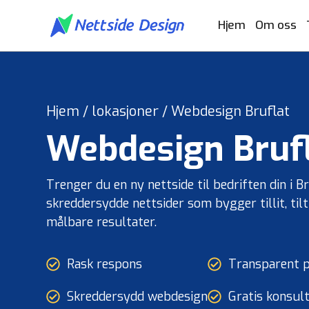
Hjem
Om oss
Hjem
/
lokasjoner
/
Webdesign Bruflat
Reise og gjestfrihet
Designtjenester
Hvem vi er og hva vi gjør.
Nettsteddesi
Utviklingst
Bygge
UI UX Design
Reisebyråer
Karrierer
Frontend utviklin
Bygge
Webdesign
Bruf
Få et til
Webapplikasjonsdesign
Vanlige spørsmål
Backend utvikling
Tilpasset Webdesign
Utvikling nettport
Trenger du en ny nettside til bedriften din i B
Portefølje Webdesign
CMS utvikling
skreddersydde nettsider som bygger tillit, til
B2B e-handels webdesign
Nettsideutvikling
målbare resultater.
Konsulentv
Rask respons
Transparent p
og partners
Nettdesignkonsul
Arrangementer og opplevelser
Profe
Skreddersydd webdesign
Gratis konsul
Hvit etikett