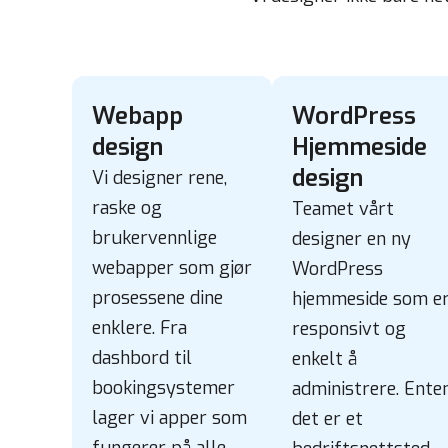
Webapp
WordPress
design
Hjemmeside
design
Vi designer rene,
raske og
Teamet vårt
brukervennlige
designer en
ny
webapper som gjør
WordPress
prosessene dine
hjemmeside
som e
enklere. Fra
responsivt og
dashbord til
enkelt å
bookingsystemer
administrere. Ente
lager vi apper som
det er et
fungerer på alle