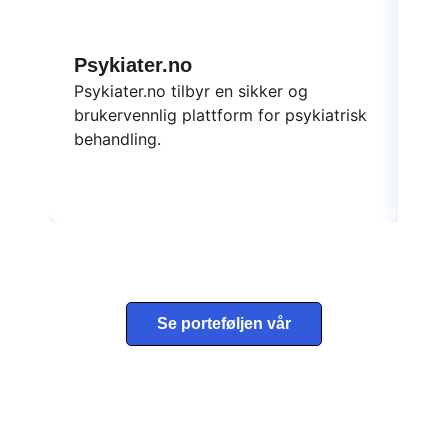
Psykiater.no
Da
Psykiater.no tilbyr en sikker og
Dat
brukervennlig plattform for psykiatrisk
ska
behandling.
yte
Se porteføljen vår