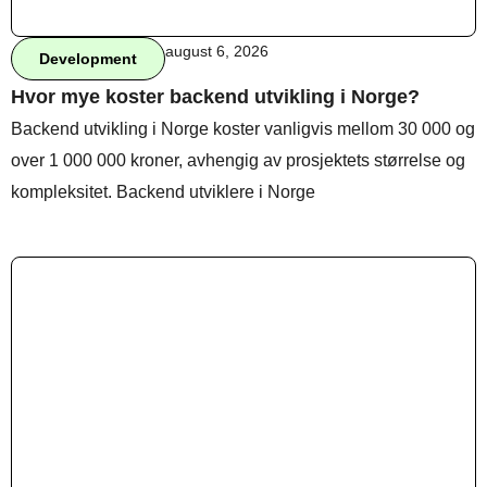
august 6, 2026
Development
Behandle ditt samtykke
Hvor mye koster backend utvikling i Norge?
For å gi best mulig opplevelse bruker vi
Backend utvikling i Norge koster vanligvis mellom 30 000 og
informasjonskapsler for å lagre eller få tilgang til
enhetsdata. Å nekte samtykke kan begrense enkelte
over 1 000 000 kroner, avhengig av prosjektets størrelse og
funksjoner.
kompleksitet. Backend utviklere i Norge
Nødvendig
Preferanser
Statistikk
Markedsføring