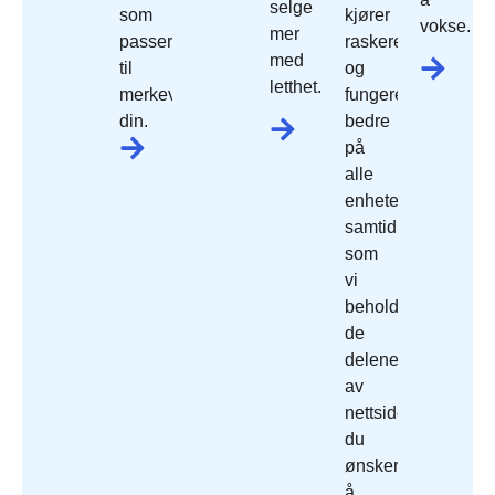
selge
som
kjører
vokse.
mer
passer
raskere
med
til
og
letthet.
merkevaren
fungerer
din.
bedre
på
alle
enheter,
samtidig
som
vi
beholder
de
delene
av
nettside
du
ønsker
å