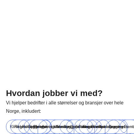
Hvordan jobber vi med?
Vi hjelper bedrifter i alle størrelser og bransjer over hele
Norge, inkludert:
Klinikker
Regnskapsførere
Rørleggere
Elektrikere
Rengjøringsfirmaer
Advokatfirmaer
Utdanningsinstitusjoner
Byggefirmaer
Oppussingsfirmaer
Turisme
Reiselivsbransjen
Eventplanleggere
Restauranter
Treningssent
Eien