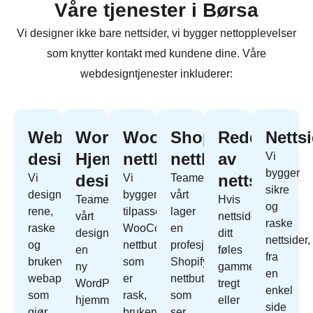
Våre tjenester i Børsa
Vi designer ikke bare nettsider, vi bygger nettopplevelser
som knytter kontakt med kundene dine. Våre
webdesigntjenester inkluderer:
Webapp
WordPress
WooCommerce
Shopify
Redesign
Netts
design
Hjemmeside
nettbutikk
nettbutikk
av
Vi
bygger
design
nettside
Vi
Vi
Teamet
sikre
designer
bygger
vårt
Teamet
Hvis
og
rene,
tilpassede
lager
vårt
nettside
raske
raske
WooCommerce
en
designer
ditt
nettsider,
og
nettbutikk
profesjonell
en
føles
fra
brukervennlige
som
Shopify
ny
gammelt,
en
webapper
er
nettbutikk
WordPress
tregt
enkel
som
rask,
som
hjemmeside
eller
side
gjør
brukervennlig
ser