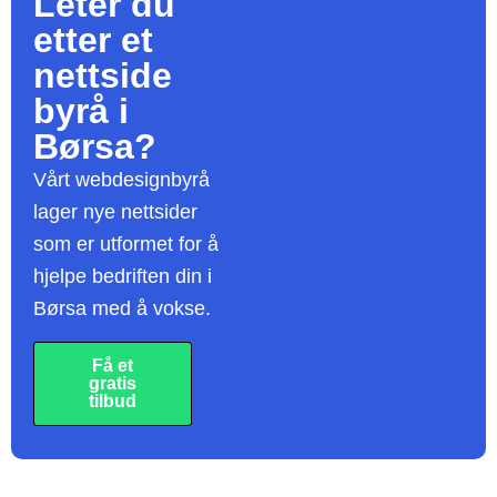
Leter du
etter et
nettside
byrå
i
Børsa?
Vårt webdesignbyrå
lager nye nettsider
som er utformet for å
hjelpe bedriften din i
Børsa med å vokse.
Få et
gratis
tilbud