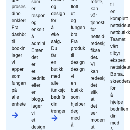
som
rotete,
til
prosessene
og
flott
er
kan
en
dine
designet
ut
responsivt
vår
komplett
enklere.
for
og
og
tjeneste
nettsideut
Fra
å
fungerer
enkelt
for
nettbutikk
dashbord
øke
bra.
å
nettside
Teamet
til
salg.
Fra
administrere.
redesign
vårt
bookingsystemer
Du
produktoppsett
Enten
fikse
tilbyr
lager
får
til
det
det.
ekspert
vi
en
design
er
Vi
nettsideut
apper
butikk
designer
et
kan
Børsa,
som
med
vi
bedriftsnettsted
redesign
skredder
fungerer
alle
en
eller
det
for
på
funksjonene
butikk
en
slik
å
alle
bedriften
som
blogg,
at
hjelpe
enheter.
din
hjelper
lager
det
bedriften
trenger.
deg
vi
ser
din
med
et
moderne
med
å
design
ut,
å