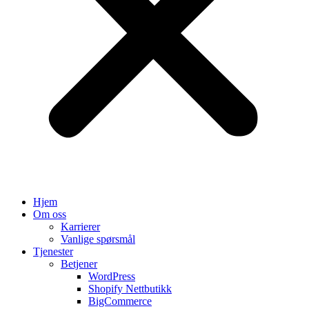
Hjem
Om oss
Karrierer
Vanlige spørsmål
Tjenester
Betjener
WordPress
Shopify Nettbutikk
BigCommerce