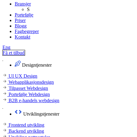
Bransjer
S
Portefølje
Priser
Blogg
Fagbegreper
Kontakt
Eng
Få et tilbud
Designtjenester
UI UX Design
Webapplikasjonsdesign
Tilpasset Webdesign
Portefølje Webdesign
B2B e-handels webdesign
Utviklingstjenester
Frontend utvikling
Backend utvikling