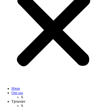
Hjem
Om oss
S
Tjenester
S