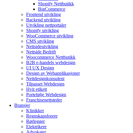
Shopify Nettbutikk
BigCommerce
Frontend utvikling
Backend utvikling
Utvikling nettportaler
Shopify utvikling
WooCommerce utvikling
CMS utvikling
Nettsideutvikling
Nettside Bedrift
Woocommerce Nettbutikk
B2B e-handels webdesign
UI UX Design
Design av Webapplikasjoner
Nettdesignkonsulent
Tilpasset Webdesign
Hvit etikett
Portefølje Webdesign
Franchisenettsteder
Bransjer
Klinikker
Regnskapsforere
Rørlegger
Elektrikere
Advokater