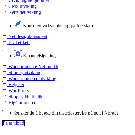
Utvikling nettportaler
CMS utvikling
Nettsideutvikling
Konsulentvirksomhet og partnerskap
Nettdesignkonsulent
Hvit etikett
E-handelsløsning
Woocommerce Nettbutikk
Shopify utvikling
WooCommerce utvikling
Betjener
WordPress
Shopify Nettbutikk
BigCommerce
Ønsker du å bygge din tilstedeværelse på nett i Norge?
Få et tilbud