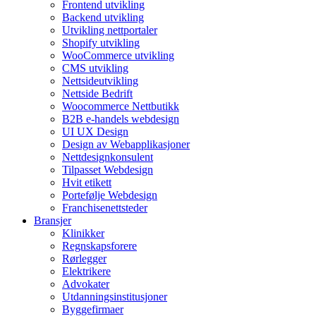
Frontend utvikling
Backend utvikling
Utvikling nettportaler
Shopify utvikling
WooCommerce utvikling
CMS utvikling
Nettsideutvikling
Nettside Bedrift
Woocommerce Nettbutikk
B2B e-handels webdesign
UI UX Design
Design av Webapplikasjoner
Nettdesignkonsulent
Tilpasset Webdesign
Hvit etikett
Portefølje Webdesign
Franchisenettsteder
Bransjer
Klinikker
Regnskapsforere
Rørlegger
Elektrikere
Advokater
Utdanningsinstitusjoner
Byggefirmaer