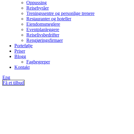
Oppussing
Reisebyråer
Treningssentre og personlige trenere
Restauranter og hoteller
Eiendomsmeglere
Eventplanleggere
Reiselivsbedrifter
Rengjøringsfirmaer
Portefølje
Priser
Blogg
Fagbegreper
Kontakt
Eng
Få et tilbud