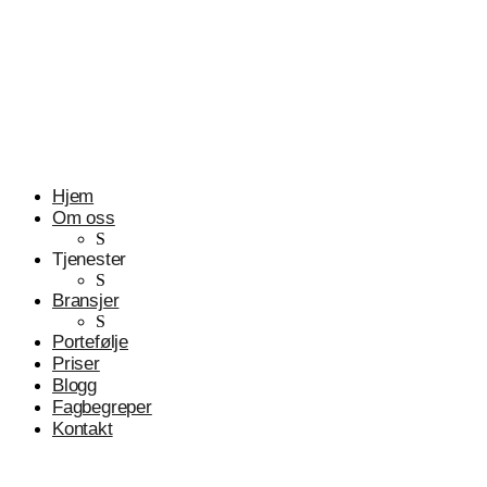
Profesjonelle tjenester
Advokater
Hjem
Om oss
S
Tjenester
S
Bransjer
S
Portefølje
Priser
Blogg
Fagbegreper
Kontakt