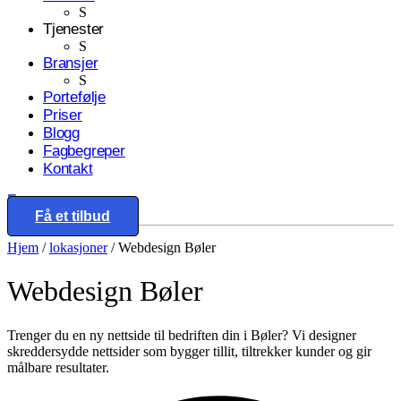
S
Tjenester
S
Bransjer
S
Portefølje
Priser
Blogg
Fagbegreper
Kontakt
Eng
Få et tilbud
Hjem
/
lokasjoner
/
Webdesign Bøler
Webdesign
Bøler
Trenger du en ny nettside til bedriften din i Bøler? Vi designer
skreddersydde nettsider som bygger tillit, tiltrekker kunder og gir
målbare resultater.