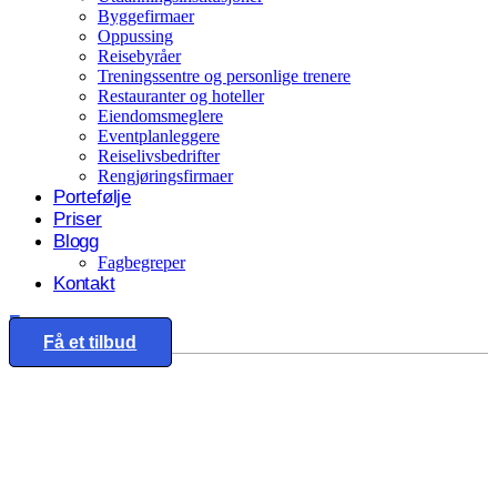
Byggefirmaer
Oppussing
Reisebyråer
Treningssentre og personlige trenere
Restauranter og hoteller
Eiendomsmeglere
Eventplanleggere
Reiselivsbedrifter
Rengjøringsfirmaer
Portefølje
Priser
Blogg
Fagbegreper
Kontakt
Eng
Få et tilbud