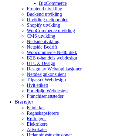
BigCommerce
Arrangementer og opplevelser
Frontend utvikling
Backend utvikling
Eventplanleggere
Utvikling nettportaler
Shopify utvikling
WooCommerce utvikling
CMS utvikling
Nettsideutvikling
Nettside Bedrift
Woocommerce Nettbutikk
B2B e-handels webdesign
UI UX Design
Design av Webapplikasjoner
Nettdesignkonsulent
Tilpasset Webdesign
Hvit etikett
Portefølje Webdesign
Franchisenettsteder
Bransjer
Klinikker
Regnskapsforere
Rørlegger
Elektrikere
Advokater
Utdanningsinstitusjoner