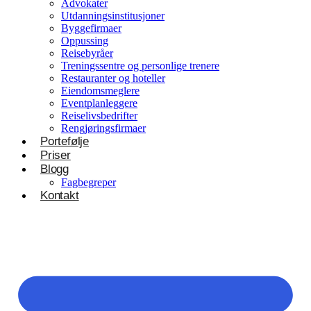
Advokater
Utdanningsinstitusjoner
Byggefirmaer
Oppussing
Reisebyråer
Treningssentre og personlige trenere
Restauranter og hoteller
Eiendomsmeglere
Eventplanleggere
Reiselivsbedrifter
Rengjøringsfirmaer
Portefølje
Priser
Blogg
Fagbegreper
Kontakt
Helsevesen og velvære
Klinikker