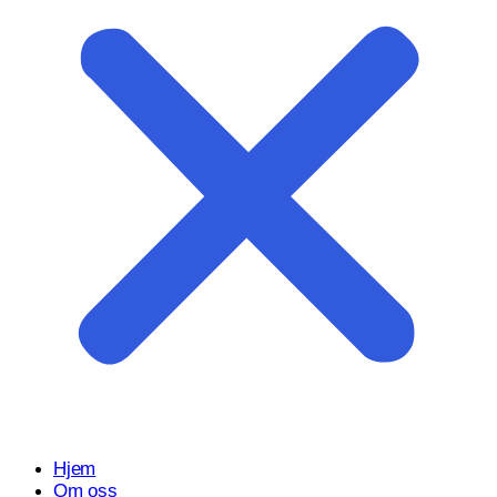
Start prosjektet ditt med oss
Klar til å gjøre ideen din om til en kraftfull digital opplevelse?
Vårt Nettsidedesign.no-team er her for å designe, bygge og
utvikle nettstedet ditt.
Få et tilbud
Hjem
Om oss