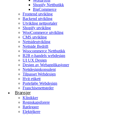
WordPress
Shopify Nettbutikk
BigCommerce
Konsulentvirksomhet og partnerskap
Frontend utvikling
Backend utvikling
Nettdesignkonsulent
Utvikling nettportaler
Hvit etikett
Shopify utvikling
WooCommerce utvikling
CMS utvikling
E-handelsløsning
Nettsideutvikling
Nettside Bedrift
Woocommerce Nettbutikk
Woocommerce Nettbutikk
Shopify utvikling
B2B e-handels webdesign
UI UX Design
WooCommerce utvikling
Byggetjenester
Design av Webapplikasjoner
Betjener
Nettdesignkonsulent
Byggefirmaer
WordPress
Tilpasset Webdesign
Hvit etikett
Shopify Nettbutikk
Portefølje Webdesign
BigCommerce
Franchisenettsteder
Bransjer
Ønsker du å bygge din tilstedeværelse på nett i
Klinikker
Norge?
Regnskapsforere
Rørlegger
Få et tilbud
Elektrikere