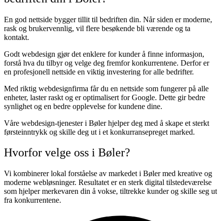
En god nettside bygger tillit til bedriften din. Når siden er moderne,
rask og brukervennlig, vil flere besøkende bli værende og ta
kontakt.
Godt webdesign gjør det enklere for kunder å finne informasjon,
forstå hva du tilbyr og velge deg fremfor konkurrentene. Derfor er
en profesjonell nettside en viktig investering for alle bedrifter.
Med riktig webdesignfirma får du en nettside som fungerer på alle
enheter, laster raskt og er optimalisert for Google. Dette gir bedre
synlighet og en bedre opplevelse for kundene dine.
Våre webdesign-tjenester i Bøler hjelper deg med å skape et sterkt
førsteinntrykk og skille deg ut i et konkurransepreget marked.
Hvorfor velge oss i Bøler?
Vi kombinerer lokal forståelse av markedet i Bøler med kreative og
moderne webløsninger. Resultatet er en sterk digital tilstedeværelse
som hjelper merkevaren din å vokse, tiltrekke kunder og skille seg ut
fra konkurrentene.