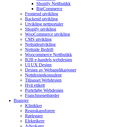
Shopify Nettbutikk
BigCommerce
Frontend utvikling
Backend utvikling
Utvikling nettportaler
Shopify utvikling
WooCommerce utvikling
CMS utvikling
Nettsideutvikling
Nettside Bedrift
Woocommerce Nettbutikk
B2B e-handels webdesign
UI UX Design
Design av Webapplikasjoner
Nettdesignkonsulent
Tilpasset Webdesign
Hvit etikett
Portefølje Webdesign
Franchisenettsteder
Bransjer
Klinikker
Regnskapsforere
Rørlegger
Elektrikere
Advokater