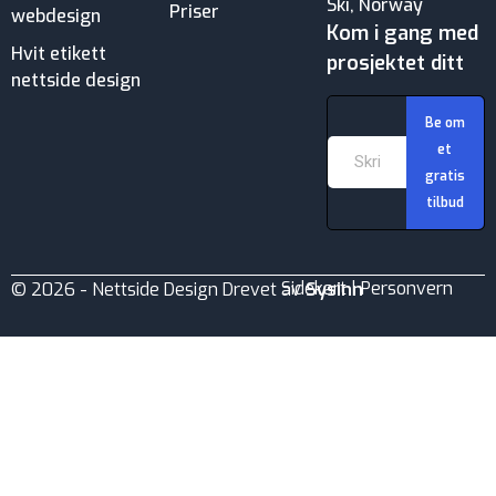
Ski, Norway
Priser
webdesign
Kom i gang med
Hvit etikett
prosjektet ditt
nettside design
Behandle ditt samtykke
For å gi best mulig opplevelse bruker vi
Be om
informasjonskapsler for å lagre eller få tilgang til
et
enhetsdata. Å nekte samtykke kan begrense enkelte
gratis
funksjoner.
tilbud
Sidekart
|
Personvern
© 2026 - Nettside Design Drevet av
Sysinn
Nødvendig
Preferanser
Statistikk
Markedsføring