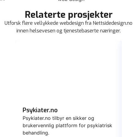
Relaterte prosjekter
Utforsk flere vellykkede webdesign fra Nettsidedesign.no
innen helsevesen og tjenestebaserte næringer.
Psykiater.no
Da
Psykiater.no tilbyr en sikker og
Dat
brukervennlig plattform for psykiatrisk
ska
behandling.
yte