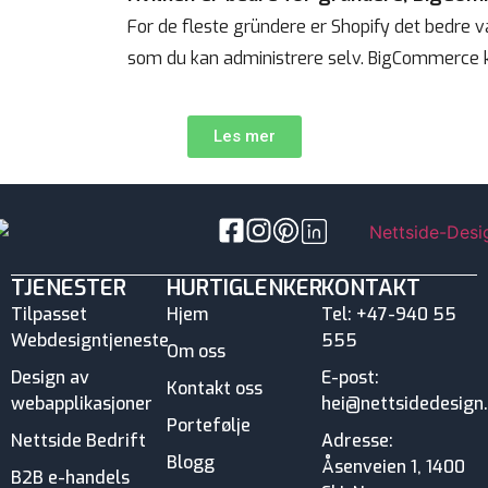
For de fleste gründere er Shopify det bedre va
som du kan administrere selv. BigCommerce 
Les mer
TJENESTER
HURTIGLENKER
KONTAKT
Tilpasset
Hjem
Tel: +47-940 55
Webdesigntjeneste
555
Om oss
Design av
E-post:
Kontakt oss
webapplikasjoner
hei@nettsidedesign
Portefølje
Nettside Bedrift
Adresse:
Blogg
Åsenveien 1, 1400
B2B e-handels