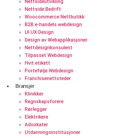
Nettsideutvikling
Backend utvikling
Nettside Bedrift
Woocommerce Nettbutikk
Utvikling nettportaler
B2B e-handels webdesign
CMS utvikling
UI UX Design
Design av Webapplikasjoner
Nettsideutvikling
Nettdesignkonsulent
Helsevesen og velvære
Tilpasset Webdesign
Konsulentvirksomhet og partnerskap
Hvit etikett
Klinikker
Nettdesignkonsulent
Portefølje Webdesign
Franchisenettsteder
Hvit etikett
Bransjer
E-handelsløsning
Klinikker
Regnskapsforere
Woocommerce Nettbutikk
Rørlegger
Elektrikere
Shopify utvikling
Advokater
Utdanningsinstitusjoner
WooCommerce utvikling