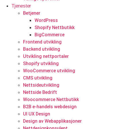
Tjenester
Eiendomstjenester
Betjener
WordPress
Eiendomsmeglere
Shopify Nettbutikk
BigCommerce
Frontend utvikling
Backend utvikling
Utvikling nettportaler
Shopify utvikling
WooCommerce utvikling
CMS utvikling
Start prosjektet ditt med oss
Nettsideutvikling
Nettside Bedrift
Klar til å gjøre ideen din om til en kraftfull digital opplevelse?
Woocommerce Nettbutikk
Vårt Nettsidedesign.no-team er her for å designe, bygge og
B2B e-handels webdesign
utvikle nettstedet ditt.
UI UX Design
Design av Webapplikasjoner
Få et tilbud
Nettdesignkonsulent