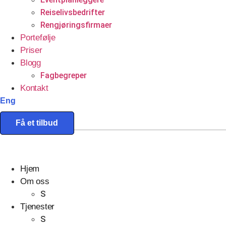
Reiselivsbedrifter
Rengjøringsfirmaer
Portefølje
Priser
Blogg
Fagbegreper
Kontakt
Eng
Få et tilbud
Hjem
Om oss
S
Tjenester
S