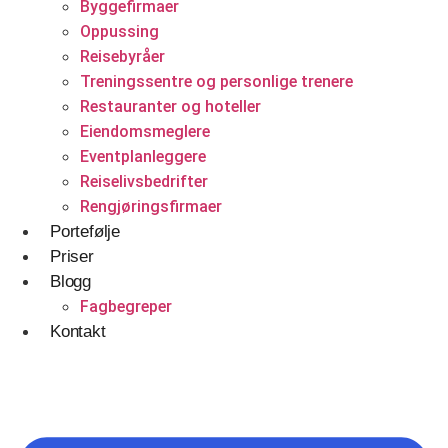
Byggefirmaer
Betjener
Oppussing
Reisebyråer
WordPress
Treningssentre og personlige trenere
Shopify Nettbutikk
Restauranter og hoteller
Eiendomsmeglere
BigCommerce
Eventplanleggere
Ønsker du å bygge din tilstedeværelse på nett i
Reiselivsbedrifter
Norge?
Rengjøringsfirmaer
Portefølje
Få et tilbud
Priser
Blogg
Fagbegreper
Kontakt