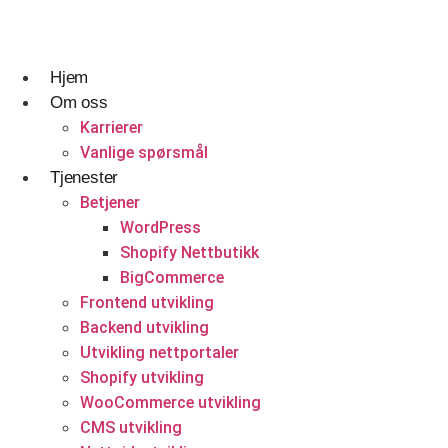
Skip
to
content
Hjem
Om oss
Reise og gjestfrihet
Designtjenester
Hvem vi er og hva vi gjør.
Karrierer
Vanlige spørsmål
Reisebyråer
UI UX Design
Karrierer
Tjenester
Betjener
Webapplikasjonsdesign
Vanlige spørsmål
WordPress
Tilpasset Webdesign
Shopify Nettbutikk
Nettsteddesign- og utviklingsbyrå i Norge
BigCommerce
Portefølje Webdesign
Få et tilbud
Frontend utvikling
Backend utvikling
B2B e-handels webdesign
Utvikling nettportaler
Byggetjenester
Utviklingstjenester
Shopify utvikling
WooCommerce utvikling
Byggefirmaer
Frontend utvikling
CMS utvikling