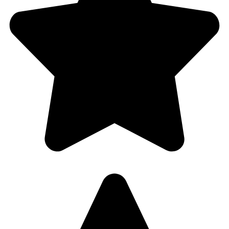
Behandle ditt samtykke
For å gi best mulig opplevelse bruker vi
informasjonskapsler for å lagre eller få tilgang til
enhetsdata. Å nekte samtykke kan begrense enkelte
funksjoner.
Nødvendig
Preferanser
Statistikk
Markedsføring