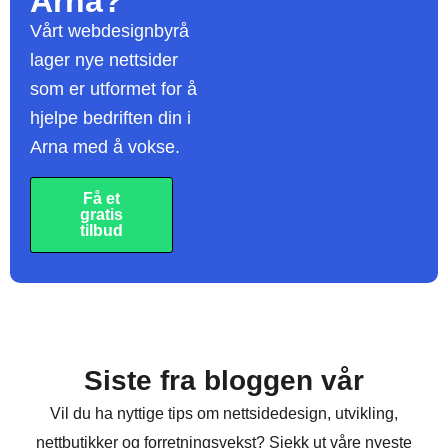
Arna?
Vårt webdesignbyrå
lager nye nettsider
som er utformet for å
hjelpe bedriften din i
Arna med å vokse.
Få et
gratis
tilbud
Siste fra bloggen vår
Vil du ha nyttige tips om nettsidedesign, utvikling,
nettbutikker og forretningsvekst? Sjekk ut våre nyeste