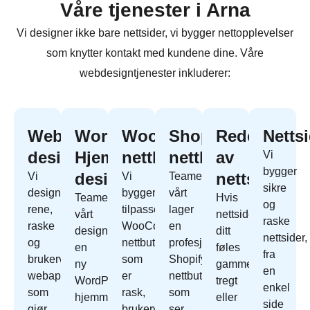
Våre tjenester i Arna
Vi designer ikke bare nettsider, vi bygger nettopplevelser
som knytter kontakt med kundene dine. Våre
webdesigntjenester inkluderer:
Webapp
WordPress
WooCommerce
Shopify
Redesign
Netts
design
Hjemmeside
nettbutikk
nettbutikk
av
Vi
bygger
design
nettside
Vi
Vi
Teamet
sikre
designer
bygger
vårt
Teamet
Hvis
og
rene,
tilpassede
lager
vårt
nettside
raske
raske
WooCommerce
en
designer
ditt
nettsider,
og
nettbutikk
profesjonell
en
føles
fra
brukervennlige
som
Shopify
ny
gammelt,
en
webapper
er
nettbutikk
WordPress
tregt
enkel
som
rask,
som
hjemmeside
eller
side
gjør
brukervennlig
ser