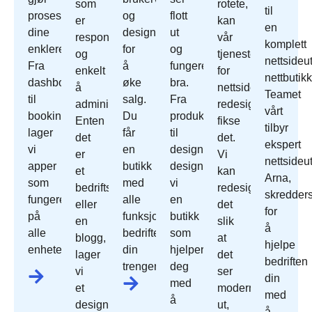
som
rotete,
til
prosessene
og
flott
er
kan
en
dine
designet
ut
responsivt
vår
komplett
enklere.
for
og
og
tjeneste
nettsideut
Fra
å
fungerer
enkelt
for
nettbutikk
dashbord
øke
bra.
å
nettside
Teamet
til
salg.
Fra
administrere.
redesign
vårt
bookingsystemer
Du
produktoppsett
Enten
fikse
tilbyr
lager
får
til
det
det.
ekspert
vi
en
design
er
Vi
nettsideut
apper
butikk
designer
et
kan
Arna,
som
med
vi
bedriftsnettsted
redesign
skredder
fungerer
alle
en
eller
det
for
på
funksjonene
butikk
en
slik
å
alle
bedriften
som
blogg,
at
hjelpe
enheter.
din
hjelper
lager
det
bedriften
trenger.
deg
vi
ser
din
med
et
moderne
med
å
design
ut,
å