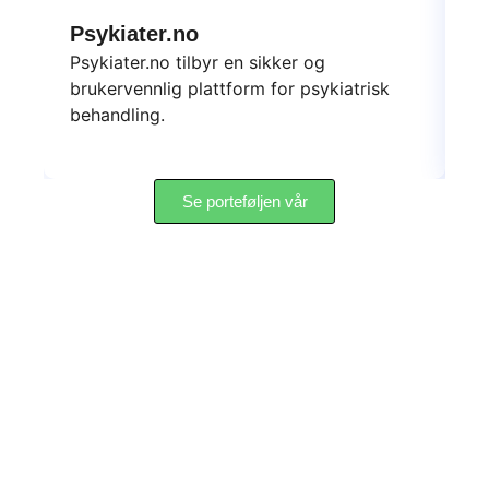
Psykiater.no
D
Psykiater.no tilbyr en sikker og
Da
brukervennlig plattform for psykiatrisk
sk
behandling.
yt
Se porteføljen vår