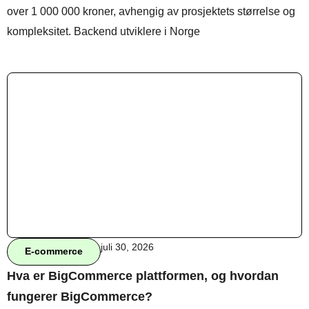
over 1 000 000 kroner, avhengig av prosjektets størrelse og
kompleksitet. Backend utviklere i Norge
Behandle ditt samtykke
For å gi best mulig opplevelse bruker vi
informasjonskapsler for å lagre eller få tilgang til
enhetsdata. Å nekte samtykke kan begrense enkelte
funksjoner.
Nødvendig
Preferanser
Statistikk
Markedsføring
juli 30, 2026
E-commerce
Hva er BigCommerce plattformen, og hvordan
fungerer BigCommerce?