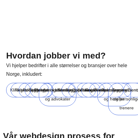
Hvordan jobber vi med?
Vi hjelper bedrifter i alle størrelser og bransjer over hele
Norge, inkludert:
Klinikker
Regnskapsførere
Rørleggere
Elektrikere
Rengjøringsfirmaer
Advokatfirmaer
Utdanningsinstitusjoner
Byggefirmaer
Oppussingsfirmaer
Turisme
Reiselivsbransjen
Eventplanleggere
Restauranter
Treningssent
Eien
og advokater
og hoteller
og personlig
trenere
Vår webdesign prosess for