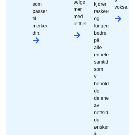
selge
som
kjører
vokse.
mer
passer
raskere
med
til
og
letthet.
merkevaren
fungerer
din.
bedre
på
alle
enheter,
samtidig
som
vi
beholder
de
delene
av
nettside
du
ønsker
å