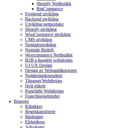
Shopify Nettbutikk
BigCommerce
Frontend utvikling
Backend utvikling
Utvikling nettportaler
Shopify utvikling
WooCommerce utvikling
CMS utvikling
Nettsideutvikling
Nettside Bedrift
Woocommerce Nettbutikk
B2B e-handels webdesign
UI UX Design
Design av Webapplikasjoner
Nettdesignkonsulent
Tilpasset Webdesign
Hvit etikett
Portefølje Webdesign
Franchisenettsteder
Bransjer
Klinikker
Regnskapsforere
Rørlegger
Elektrikere
Advokater