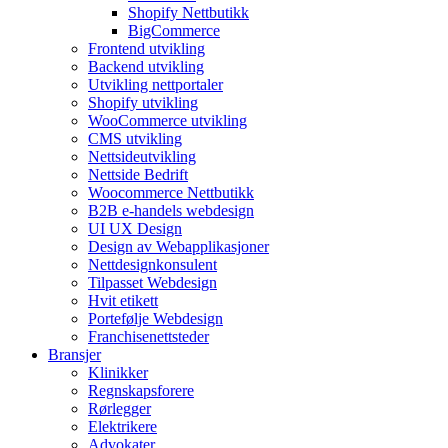
Shopify Nettbutikk
BigCommerce
Frontend utvikling
Backend utvikling
Utvikling nettportaler
Shopify utvikling
WooCommerce utvikling
CMS utvikling
Nettsideutvikling
Nettside Bedrift
Woocommerce Nettbutikk
B2B e-handels webdesign
UI UX Design
Design av Webapplikasjoner
Nettdesignkonsulent
Tilpasset Webdesign
Hvit etikett
Portefølje Webdesign
Franchisenettsteder
Bransjer
Klinikker
Regnskapsforere
Rørlegger
Elektrikere
Advokater