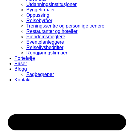
Utdanningsinstitusjoner
Byggefirmaer
Oppussing
Reisebyråer
Treningssentre og personlige trenere
Restauranter og hoteller
Eiendomsmeglere
Eventplanleggere
Reiselivsbedrifter
Rengjøringsfirmaer
Portefølje
Priser
Blogg
Fagbegreper
Kontakt