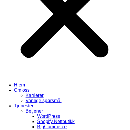
Hjem
Om oss
Karrierer
Vanlige spørsmål
Tjenester
Betjener
WordPress
Shopify Nettbutikk
BigCommerce