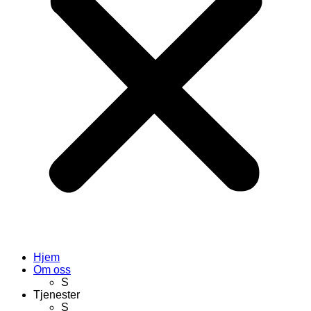
Hjem
Om oss
S
Tjenester
S