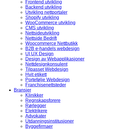
Frontend utvikling
Backend utvikling
Utvikling nettportaler
Shopify utvikling
WooCommerce utvikling
CMS utvikling
Nettsideutvikling
Nettside Bedrift
Woocommerce Nettbutikk
B2B e-handels webdesign
UI UX Design
Design av Webapplikasjoner
Nettdesignkonsulent
Tilpasset Webdesign
Hvit etikett
Portefølje Webdesign
Franchisenettsteder
Bransjer
Klinikker
Regnskapsforere
Rørlegger
Elektrikere
Advokater
Utdanningsinstitusjoner
Byggefirmaer