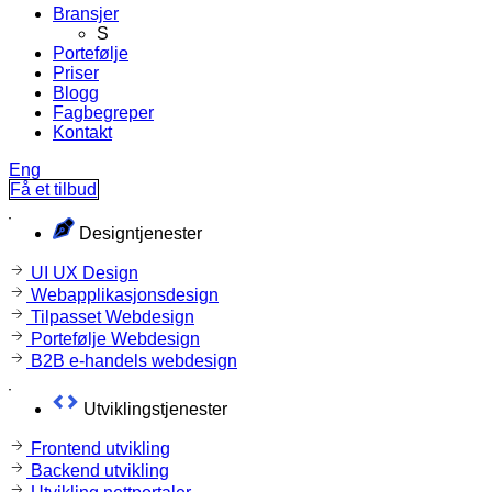
Bransjer
S
Portefølje
Priser
Blogg
Fagbegreper
Kontakt
Eng
Få et tilbud
Designtjenester
UI UX Design
Webapplikasjonsdesign
Tilpasset Webdesign
Portefølje Webdesign
B2B e-handels webdesign
Utviklingstjenester
Frontend utvikling
Backend utvikling