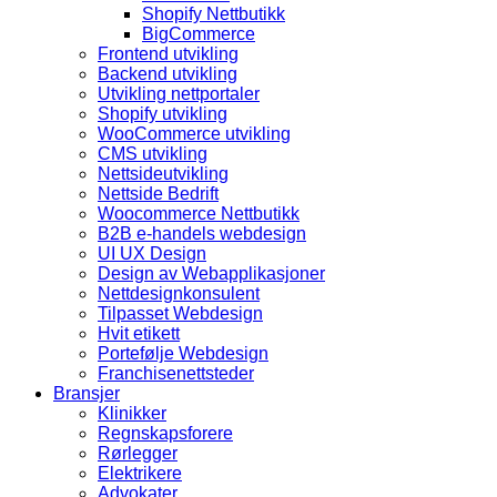
Shopify Nettbutikk
BigCommerce
Frontend utvikling
Backend utvikling
Utvikling nettportaler
Shopify utvikling
WooCommerce utvikling
CMS utvikling
Nettsideutvikling
Nettside Bedrift
Woocommerce Nettbutikk
B2B e-handels webdesign
UI UX Design
Design av Webapplikasjoner
Nettdesignkonsulent
Tilpasset Webdesign
Hvit etikett
Portefølje Webdesign
Franchisenettsteder
Bransjer
Klinikker
Regnskapsforere
Rørlegger
Elektrikere
Advokater