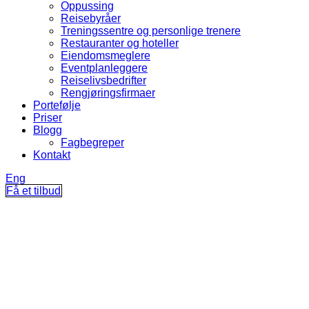
Oppussing
Reisebyråer
Treningssentre og personlige trenere
Restauranter og hoteller
Eiendomsmeglere
Eventplanleggere
Reiselivsbedrifter
Rengjøringsfirmaer
Portefølje
Priser
Blogg
Fagbegreper
Kontakt
Eng
Få et tilbud