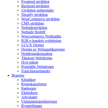
Frontend utvikling
Backend utvikling
Utvikling nettportaler
Shopify utvikling
WooCommerce utvikling
CMS utvikling
Nettsideutvikling
Nettside Bedrift
Woocommerce Nettbutikk
B2B e-handels webdesign
UI UX Design
Design av Webapplikasjoner
Nettdesignkonsulent
Tilpasset Webdesign
Hvit etikett
Portefølje Webdesign
Franchisenettsteder
Bransjer
Klinikker
Regnskapsforere
Rørlegger
Elektrikere
Advokater
Utdanningsinstitusjoner
Byggefirmaer