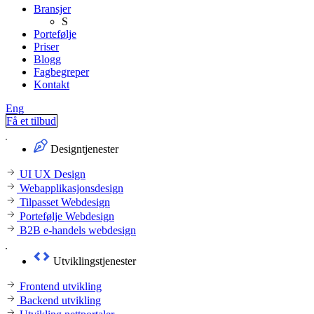
Bransjer
S
Portefølje
Priser
Blogg
Fagbegreper
Kontakt
Eng
Få et tilbud
Designtjenester
UI UX Design
Webapplikasjonsdesign
Tilpasset Webdesign
Portefølje Webdesign
B2B e-handels webdesign
Utviklingstjenester
Frontend utvikling
Backend utvikling