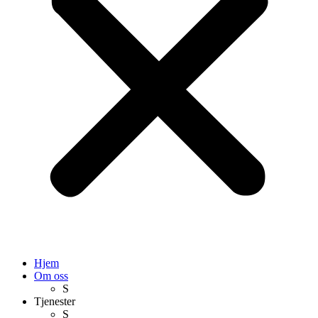
Hjem
Om oss
S
Tjenester
S