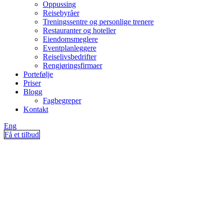
Oppussing
Reisebyråer
Treningssentre og personlige trenere
Restauranter og hoteller
Eiendomsmeglere
Eventplanleggere
Reiselivsbedrifter
Rengjøringsfirmaer
Portefølje
Priser
Blogg
Fagbegreper
Kontakt
Eng
Få et tilbud