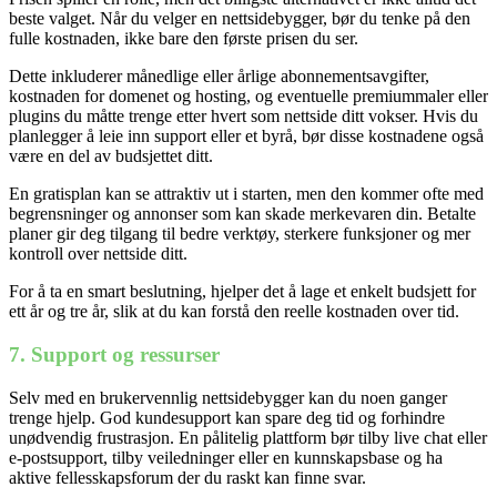
beste valget. Når du velger en nettsidebygger, bør du tenke på den
fulle kostnaden, ikke bare den første prisen du ser.
Dette inkluderer månedlige eller årlige abonnementsavgifter,
kostnaden for domenet og hosting, og eventuelle premiummaler eller
plugins du måtte trenge etter hvert som nettside ditt vokser. Hvis du
planlegger å leie inn support eller et byrå, bør disse kostnadene også
være en del av budsjettet ditt.
En gratisplan kan se attraktiv ut i starten, men den kommer ofte med
begrensninger og annonser som kan skade merkevaren din. Betalte
planer gir deg tilgang til bedre verktøy, sterkere funksjoner og mer
kontroll over nettside ditt.
For å ta en smart beslutning, hjelper det å lage et enkelt budsjett for
ett år og tre år, slik at du kan forstå den reelle kostnaden over tid.
Nødvendig
7. Support og ressurser
Preferanser
Statistikk
Markedsføring
Selv med en brukervennlig nettsidebygger kan du noen ganger
trenge hjelp. God kundesupport kan spare deg tid og forhindre
unødvendig frustrasjon. En pålitelig plattform bør tilby live chat eller
e-postsupport, tilby veiledninger eller en kunnskapsbase og ha
aktive fellesskapsforum der du raskt kan finne svar.