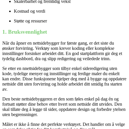
Skalerbarhet og fremtidig vekst
Kostnad og verdi
Støtte og ressurser
1. Bruksvennlighet
Når du åpner en nettsidebygger for første gang, er det siste du
ønsker forvirring. Verktøy som krever koding eller komplekse
innstillinger forsinker arbeidet ditt. En god startplattform gir deg et
tydelig dashbord, dra og slipp redigering og veiledede trinn.
Se etter en nnettsidebygger som tilbyr enkel sideredigering uten
kode, tydelige menyer og innstillinger og ferdige maler du enkelt
kan endre. Disse funksjonene hjelper deg med å bygge og oppdatere
nettside ditt uten forvirring og holde arbeidet ditt smidig fra starten
av.
Den beste nettsidebyggeren er den som føles enkel på dag én og
fortsatt støtter dine behov etter hvert som nettside ditt utvides. Den
skal tillate deg å legge til sider, oppdatere design og forbedre ytelsen
uten begrensninger.
Målet er ikke å finne det perfekte verktøyet. Det handler om å velge