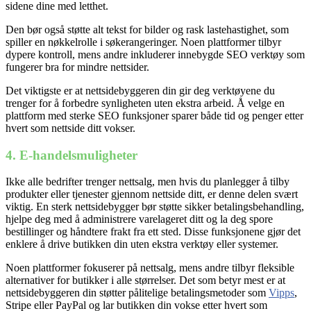
sidene dine med letthet.
Den bør også støtte alt tekst for bilder og rask lastehastighet, som
spiller en nøkkelrolle i søkerangeringer. Noen plattformer tilbyr
dypere kontroll, mens andre inkluderer innebygde SEO verktøy som
fungerer bra for mindre nettsider.
Det viktigste er at nettsidebyggeren din gir deg verktøyene du
trenger for å forbedre synligheten uten ekstra arbeid. Å velge en
plattform med sterke SEO funksjoner sparer både tid og penger etter
hvert som nettside ditt vokser.
4. E-handelsmuligheter
Ikke alle bedrifter trenger nettsalg, men hvis du planlegger å tilby
produkter eller tjenester gjennom nettside ditt, er denne delen svært
viktig. En sterk nettsidebygger bør støtte sikker betalingsbehandling,
hjelpe deg med å administrere varelageret ditt og la deg spore
bestillinger og håndtere frakt fra ett sted. Disse funksjonene gjør det
enklere å drive butikken din uten ekstra verktøy eller systemer.
Noen plattformer fokuserer på nettsalg, mens andre tilbyr fleksible
alternativer for butikker i alle størrelser. Det som betyr mest er at
nettsidebyggeren din støtter pålitelige betalingsmetoder som
Vipps
,
Stripe eller PayPal og lar butikken din vokse etter hvert som