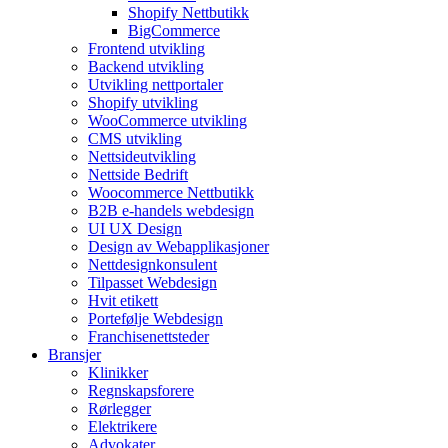
Shopify Nettbutikk
BigCommerce
Frontend utvikling
Backend utvikling
Utvikling nettportaler
Shopify utvikling
WooCommerce utvikling
CMS utvikling
Nettsideutvikling
Nettside Bedrift
Woocommerce Nettbutikk
B2B e-handels webdesign
UI UX Design
Design av Webapplikasjoner
Nettdesignkonsulent
Tilpasset Webdesign
Hvit etikett
Portefølje Webdesign
Franchisenettsteder
Bransjer
Klinikker
Regnskapsforere
Rørlegger
Elektrikere
Advokater