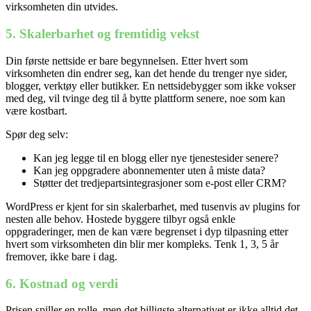
virksomheten din utvides.
5. Skalerbarhet og fremtidig vekst
Din første nettside er bare begynnelsen. Etter hvert som
virksomheten din endrer seg, kan det hende du trenger nye sider,
blogger, verktøy eller butikker. En nettsidebygger som ikke vokser
med deg, vil tvinge deg til å bytte plattform senere, noe som kan
være kostbart.
Spør deg selv:
Kan jeg legge til en blogg eller nye tjenestesider senere?
Kan jeg oppgradere abonnementer uten å miste data?
Støtter det tredjepartsintegrasjoner som e-post eller CRM?
WordPress er kjent for sin skalerbarhet, med tusenvis av plugins for
nesten alle behov. Hostede byggere tilbyr også enkle
oppgraderinger, men de kan være begrenset i dyp tilpasning etter
hvert som virksomheten din blir mer kompleks. Tenk 1, 3, 5 år
fremover, ikke bare i dag.
6. Kostnad og verdi
Prisen spiller en rolle, men det billigste alternativet er ikke alltid det