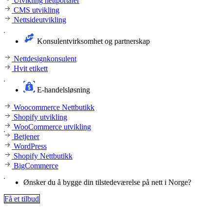
Utvikling nettportaler
CMS utvikling
Nettsideutvikling
Konsulentvirksomhet og partnerskap
Nettdesignkonsulent
Hvit etikett
E-handelsløsning
Woocommerce Nettbutikk
Shopify utvikling
WooCommerce utvikling
Betjener
WordPress
Shopify Nettbutikk
BigCommerce
Ønsker du å bygge din tilstedeværelse på nett i Norge?
Få et tilbud