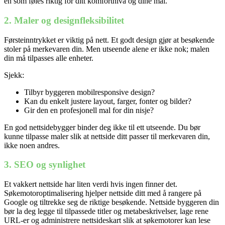
en som føles riktig for ditt komfortnivå og dine mål.
2. Maler og designfleksibilitet
Førsteinntrykket er viktig på nett. Et godt design gjør at besøkende
stoler på merkevaren din. Men utseende alene er ikke nok; malen
din må tilpasses alle enheter.
Sjekk:
Tilbyr byggeren mobilresponsive design?
Kan du enkelt justere layout, farger, fonter og bilder?
Gir den en profesjonell mal for din nisje?
En god nettsidebygger binder deg ikke til ett utseende. Du bør
kunne tilpasse maler slik at nettside ditt passer til merkevaren din,
ikke noen andres.
3. SEO og synlighet
Et vakkert nettside har liten verdi hvis ingen finner det.
Søkemotoroptimalisering hjelper nettside ditt med å rangere på
Google og tiltrekke seg de riktige besøkende. Nettside byggeren din
bør la deg legge til tilpassede titler og metabeskrivelser, lage rene
URL-er og administrere nettsideskart slik at søkemotorer kan lese