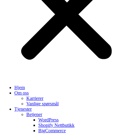
Hjem
Om oss
Karrierer
Vanlige spørsmål
Tjenester
Betjener
WordPress
Shopify Nettbutikk
BigCommerce