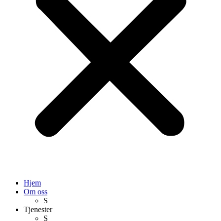
Hjem
Om oss
S
Tjenester
S