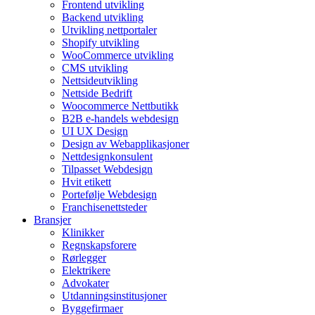
Frontend utvikling
Backend utvikling
Utvikling nettportaler
Shopify utvikling
WooCommerce utvikling
CMS utvikling
Nettsideutvikling
Nettside Bedrift
Woocommerce Nettbutikk
B2B e-handels webdesign
UI UX Design
Design av Webapplikasjoner
Nettdesignkonsulent
Tilpasset Webdesign
Hvit etikett
Portefølje Webdesign
Franchisenettsteder
Bransjer
Klinikker
Regnskapsforere
Rørlegger
Elektrikere
Advokater
Utdanningsinstitusjoner
Byggefirmaer