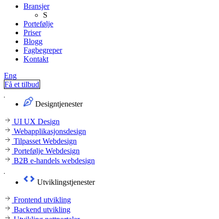
Bransjer
S
Portefølje
Priser
Blogg
Fagbegreper
Kontakt
Eng
Få et tilbud
Designtjenester
UI UX Design
Webapplikasjonsdesign
Tilpasset Webdesign
Portefølje Webdesign
B2B e-handels webdesign
Utviklingstjenester
Frontend utvikling
Backend utvikling