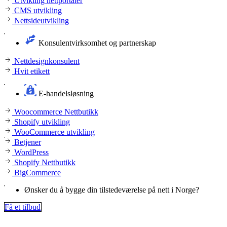
Utvikling nettportaler
CMS utvikling
Nettsideutvikling
Konsulentvirksomhet og partnerskap
Nettdesignkonsulent
Hvit etikett
E-handelsløsning
Woocommerce Nettbutikk
Shopify utvikling
WooCommerce utvikling
Betjener
WordPress
Shopify Nettbutikk
BigCommerce
Ønsker du å bygge din tilstedeværelse på nett i Norge?
Få et tilbud