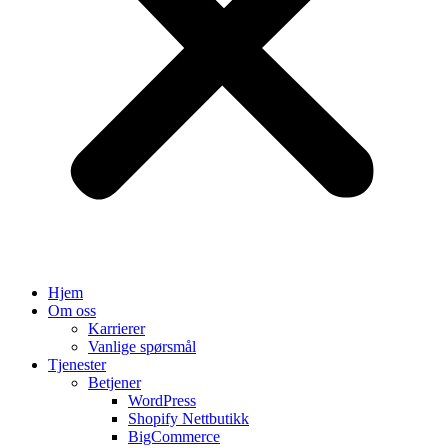
Hjem
Om oss
Karrierer
Vanlige spørsmål
Tjenester
Betjener
WordPress
Shopify Nettbutikk
BigCommerce