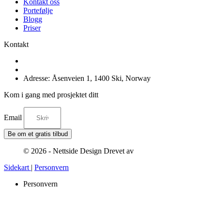
Kontakt oss
Portefølje
Blogg
Priser
Kontakt
Tel: +47-940 55 555
E-post: hei@nettsidedesign.no
Adresse: Åsenveien 1, 1400 Ski, Norway
Kom i gang med prosjektet ditt
Email
Be om et gratis tilbud
© 2026 - Nettside Design Drevet av
Sysinn
Sidekart
|
Personvern
Personvern