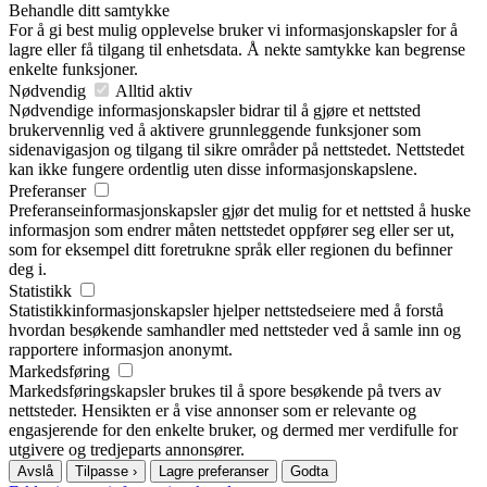
Behandle ditt samtykke
For å gi best mulig opplevelse bruker vi informasjonskapsler for å
lagre eller få tilgang til enhetsdata. Å nekte samtykke kan begrense
enkelte funksjoner.
Nødvendig
Alltid aktiv
Nødvendige informasjonskapsler bidrar til å gjøre et nettsted
brukervennlig ved å aktivere grunnleggende funksjoner som
sidenavigasjon og tilgang til sikre områder på nettstedet. Nettstedet
kan ikke fungere ordentlig uten disse informasjonskapslene.
Preferanser
Preferanseinformasjonskapsler gjør det mulig for et nettsted å huske
informasjon som endrer måten nettstedet oppfører seg eller ser ut,
som for eksempel ditt foretrukne språk eller regionen du befinner
deg i.
Statistikk
Statistikkinformasjonskapsler hjelper nettstedseiere med å forstå
hvordan besøkende samhandler med nettsteder ved å samle inn og
Nødvendig
rapportere informasjon anonymt.
Preferanser
Markedsføring
Statistikk
Markedsføring
Markedsføringskapsler brukes til å spore besøkende på tvers av
nettsteder. Hensikten er å vise annonser som er relevante og
engasjerende for den enkelte bruker, og dermed mer verdifulle for
utgivere og tredjeparts annonsører.
Avslå
Tilpasse ›
Lagre preferanser
Godta