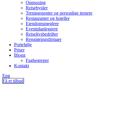
Oppussing
Reisebyråer
Treningssentre og personlige trenere
Restauranter og hoteller
Eiendomsmeglere
Eventplanleggere
Reiselivsbedrifter
Rengjøringsfirmaer
Portefølje
Priser
Blogg
Fagbegreper
Kontakt
Eng
Få et tilbud