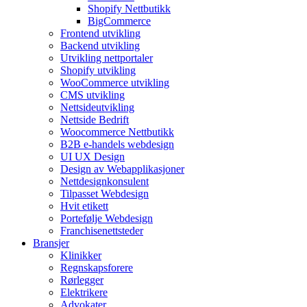
Shopify Nettbutikk
BigCommerce
Frontend utvikling
Backend utvikling
Utvikling nettportaler
Shopify utvikling
WooCommerce utvikling
CMS utvikling
Nettsideutvikling
Nettside Bedrift
Woocommerce Nettbutikk
B2B e-handels webdesign
UI UX Design
Design av Webapplikasjoner
Nettdesignkonsulent
Tilpasset Webdesign
Hvit etikett
Portefølje Webdesign
Franchisenettsteder
Bransjer
Klinikker
Regnskapsforere
Rørlegger
Elektrikere
Advokater