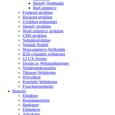
Shopify Nettbutikk
BigCommerce
Frontend utvikling
Backend utvikling
Utvikling nettportaler
Shopify utvikling
WooCommerce utvikling
CMS utvikling
Nettsideutvikling
Nettside Bedrift
Woocommerce Nettbutikk
B2B e-handels webdesign
UI UX Design
Design av Webapplikasjoner
Nettdesignkonsulent
Tilpasset Webdesign
Hvit etikett
Portefølje Webdesign
Franchisenettsteder
Bransjer
Klinikker
Regnskapsforere
Rørlegger
Elektrikere
Advokater