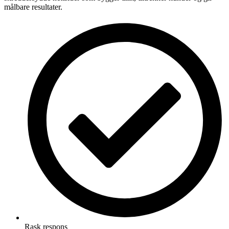
målbare resultater.
Rask respons