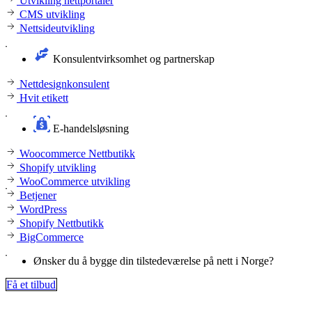
Utvikling nettportaler
CMS utvikling
Nettsideutvikling
Konsulentvirksomhet og partnerskap
Nettdesignkonsulent
Hvit etikett
E-handelsløsning
Woocommerce Nettbutikk
Shopify utvikling
WooCommerce utvikling
Betjener
WordPress
Shopify Nettbutikk
BigCommerce
Ønsker du å bygge din tilstedeværelse på nett i Norge?
Få et tilbud