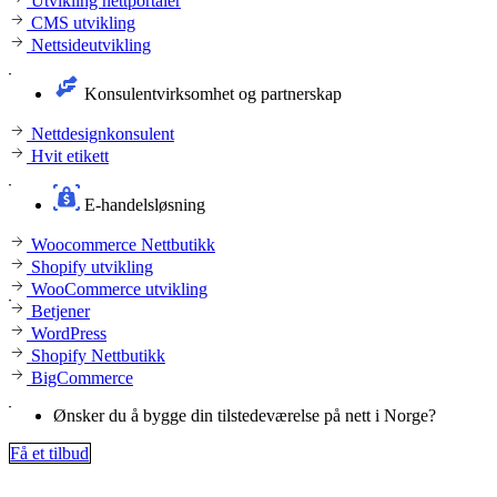
Utvikling nettportaler
CMS utvikling
Nettsideutvikling
Konsulentvirksomhet og partnerskap
Nettdesignkonsulent
Hvit etikett
E-handelsløsning
Woocommerce Nettbutikk
Shopify utvikling
WooCommerce utvikling
Betjener
WordPress
Shopify Nettbutikk
BigCommerce
Ønsker du å bygge din tilstedeværelse på nett i Norge?
Få et tilbud