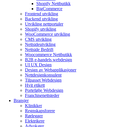
Shopify Nettbutikk
BigCommerce
Frontend utvikling
Backend utvikling
Utvikling nettportaler
Shopify utvikling
WooCommerce utvikling
CMS utvikling
Nettsideutvikling
Nettside Bedrift
Woocommerce Nettbutikk
B2B e-handels webdesign
UI UX Design
Design av Webapplikasjoner
Nettdesignkonsulent
Tilpasset Webdesign
Hvit etikett
Portefølje Webdesign
Franchisenettsteder
Bransjer
Klinikker
Regnskapsforere
Rørlegger
Elektrikere
Advokater