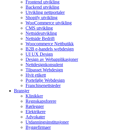
Frontend utvikling
Backend utvikling
Utvikling nettportaler
Shopify utvikling
WooCommerce utvikling
CMS utvikling
Nettsideutvikling
Nettside Bedrift
Woocommerce Nettbutikk
B2B e-handels webdesign
UI UX Design
Design av Webapplikasjoner
Nettdesignkonsulent
Tilpasset Webdesign
Hvit etikett
Portefølje Webdesign
Franchisenettsteder
Bransjer
Klinikker
Regnskapsforere
Rørlegger
Elektrikere
Advokater
Utdanningsinstitusjoner
Byggefirmaer