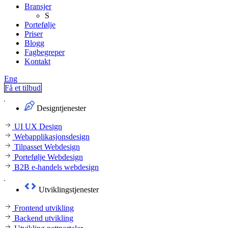
Bransjer
S
Portefølje
Priser
Blogg
Fagbegreper
Kontakt
Eng
Få et tilbud
Designtjenester
UI UX Design
Webapplikasjonsdesign
Tilpasset Webdesign
Portefølje Webdesign
B2B e-handels webdesign
Utviklingstjenester
Frontend utvikling
Backend utvikling