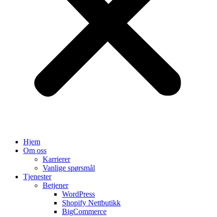
Hjem
Om oss
Karrierer
Vanlige spørsmål
Tjenester
Betjener
WordPress
Shopify Nettbutikk
BigCommerce