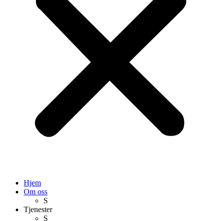
Hjem
Om oss
S
Tjenester
S