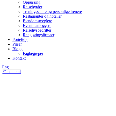
Oppussing
Reisebyråer
Treningssentre og personlige trenere
Restauranter og hoteller
Eiendomsmeglere
Eventplanleggere
Reiselivsbedrifter
Rengjøringsfirmaer
Portefølje
Priser
Blogg
Fagbegreper
Kontakt
Eng
Få et tilbud