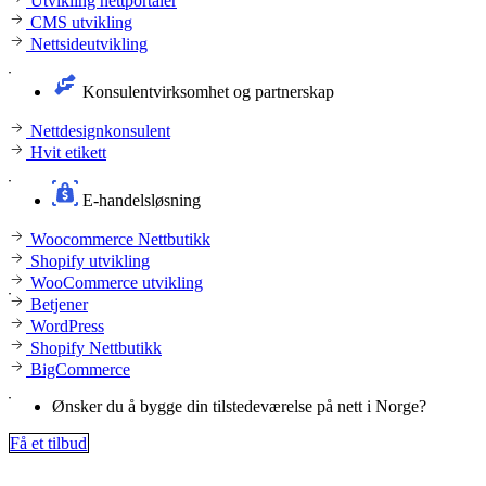
Utvikling nettportaler
CMS utvikling
Nettsideutvikling
Konsulentvirksomhet og partnerskap
Nettdesignkonsulent
Hvit etikett
E-handelsløsning
Woocommerce Nettbutikk
Shopify utvikling
WooCommerce utvikling
Betjener
WordPress
Shopify Nettbutikk
BigCommerce
Ønsker du å bygge din tilstedeværelse på nett i Norge?
Få et tilbud