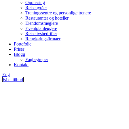
Oppussing
Reisebyråer
Treningssentre og personlige trenere
Restauranter og hoteller
Eiendomsmeglere
Eventplanleggere
Reiselivsbedrifter
Rengjøringsfirmaer
Portefølje
Priser
Blogg
Fagbegreper
Kontakt
Eng
Få et tilbud