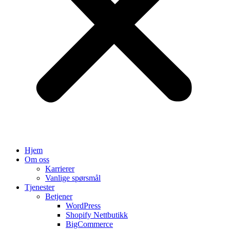
Hjem
Om oss
Karrierer
Vanlige spørsmål
Tjenester
Betjener
WordPress
Shopify Nettbutikk
BigCommerce