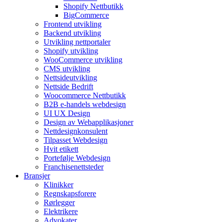
Shopify Nettbutikk
BigCommerce
Frontend utvikling
Backend utvikling
Utvikling nettportaler
Shopify utvikling
WooCommerce utvikling
CMS utvikling
Nettsideutvikling
Nettside Bedrift
Woocommerce Nettbutikk
B2B e-handels webdesign
UI UX Design
Design av Webapplikasjoner
Nettdesignkonsulent
Tilpasset Webdesign
Hvit etikett
Portefølje Webdesign
Franchisenettsteder
Bransjer
Klinikker
Regnskapsforere
Rørlegger
Elektrikere
Advokater