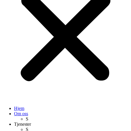
Hjem
Om oss
S
Tjenester
S