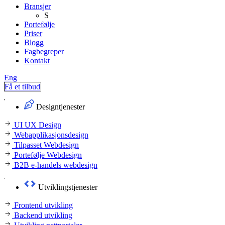
Bransjer
S
Portefølje
Priser
Blogg
Fagbegreper
Kontakt
Eng
Få et tilbud
Designtjenester
UI UX Design
Webapplikasjonsdesign
Tilpasset Webdesign
Portefølje Webdesign
B2B e-handels webdesign
Utviklingstjenester
Frontend utvikling
Backend utvikling