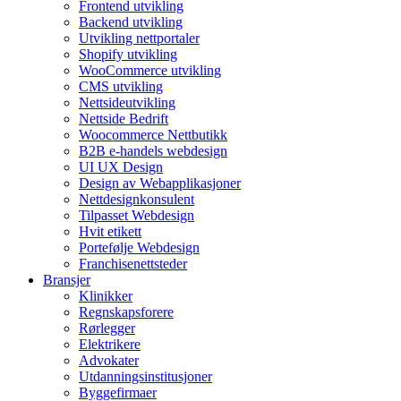
Frontend utvikling
Backend utvikling
Utvikling nettportaler
Shopify utvikling
WooCommerce utvikling
CMS utvikling
Nettsideutvikling
Nettside Bedrift
Woocommerce Nettbutikk
B2B e-handels webdesign
UI UX Design
Design av Webapplikasjoner
Nettdesignkonsulent
Tilpasset Webdesign
Hvit etikett
Portefølje Webdesign
Franchisenettsteder
Bransjer
Klinikker
Regnskapsforere
Rørlegger
Elektrikere
Advokater
Utdanningsinstitusjoner
Byggefirmaer