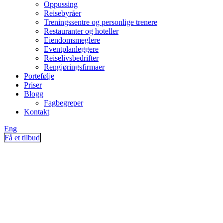
Oppussing
Reisebyråer
Treningssentre og personlige trenere
Restauranter og hoteller
Eiendomsmeglere
Eventplanleggere
Reiselivsbedrifter
Rengjøringsfirmaer
Portefølje
Priser
Blogg
Fagbegreper
Kontakt
Eng
Få et tilbud