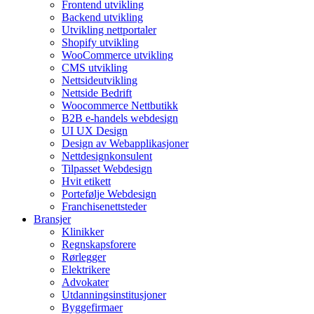
Frontend utvikling
Backend utvikling
Utvikling nettportaler
Shopify utvikling
WooCommerce utvikling
CMS utvikling
Nettsideutvikling
Nettside Bedrift
Woocommerce Nettbutikk
B2B e-handels webdesign
UI UX Design
Design av Webapplikasjoner
Nettdesignkonsulent
Tilpasset Webdesign
Hvit etikett
Portefølje Webdesign
Franchisenettsteder
Bransjer
Klinikker
Regnskapsforere
Rørlegger
Elektrikere
Advokater
Utdanningsinstitusjoner
Byggefirmaer