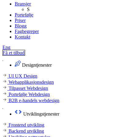
Bransjer
S
Portefølje
Priser
Blogg
Fagbegreper
Kontakt
Eng
Få et tilbud
Designtjenester
UI UX Design
Webapplikasjonsdesign
Tilpasset Webdesign
Portefølje Webdesign
B2B e-handels webdesign
Utviklingstjenester
Frontend utvikling
Backend utvikling