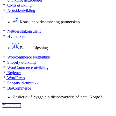
Utvikling nettportaler
CMS utvikling
Nettsideutvikling
Konsulentvirksomhet og partnerskap
Nettdesignkonsulent
Hvit etikett
E-handelsløsning
Woocommerce Nettbutikk
Shopify utvikling
WooCommerce utvikling
Betjener
WordPress
Shopify Nettbutikk
BigCommerce
Ønsker du å bygge din tilstedeværelse på nett i Norge?
Få et tilbud