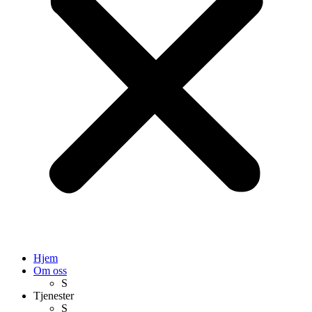
Hjem
Om oss
S
Tjenester
S