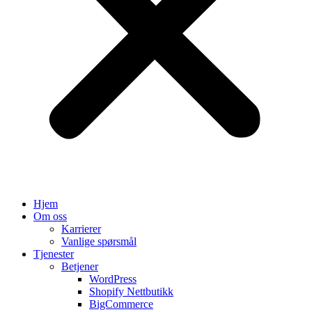
Hjem
Om oss
Karrierer
Vanlige spørsmål
Tjenester
Betjener
WordPress
Shopify Nettbutikk
BigCommerce