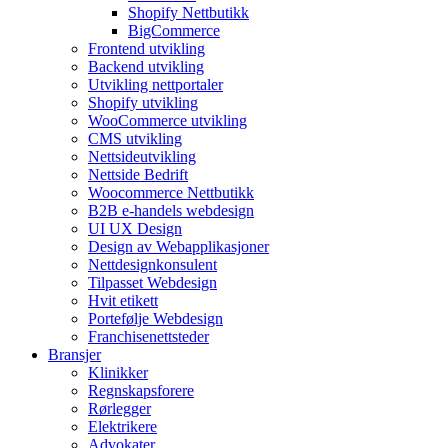
Shopify Nettbutikk
BigCommerce
Frontend utvikling
Backend utvikling
Utvikling nettportaler
Shopify utvikling
WooCommerce utvikling
CMS utvikling
Nettsideutvikling
Nettside Bedrift
Woocommerce Nettbutikk
B2B e-handels webdesign
UI UX Design
Design av Webapplikasjoner
Nettdesignkonsulent
Tilpasset Webdesign
Hvit etikett
Portefølje Webdesign
Franchisenettsteder
Bransjer
Klinikker
Regnskapsforere
Rørlegger
Elektrikere
Advokater