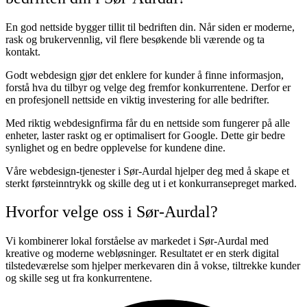
En god nettside bygger tillit til bedriften din. Når siden er moderne,
rask og brukervennlig, vil flere besøkende bli værende og ta
kontakt.
Godt webdesign gjør det enklere for kunder å finne informasjon,
forstå hva du tilbyr og velge deg fremfor konkurrentene. Derfor er
en profesjonell nettside en viktig investering for alle bedrifter.
Med riktig webdesignfirma får du en nettside som fungerer på alle
enheter, laster raskt og er optimalisert for Google. Dette gir bedre
synlighet og en bedre opplevelse for kundene dine.
Våre webdesign-tjenester i Sør-Aurdal hjelper deg med å skape et
sterkt førsteinntrykk og skille deg ut i et konkurransepreget marked.
Hvorfor velge oss i Sør-Aurdal?
Vi kombinerer lokal forståelse av markedet i Sør-Aurdal med
kreative og moderne webløsninger. Resultatet er en sterk digital
tilstedeværelse som hjelper merkevaren din å vokse, tiltrekke kunder
og skille seg ut fra konkurrentene.