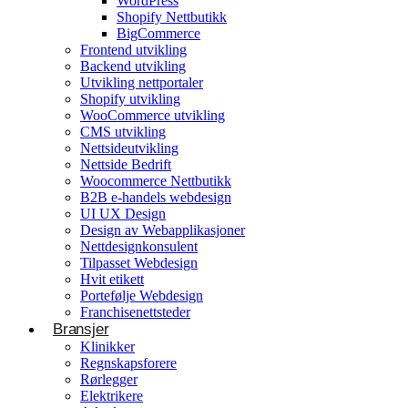
WordPress
Shopify Nettbutikk
BigCommerce
Konsulentvirksomhet og partnerskap
Frontend utvikling
Backend utvikling
Nettdesignkonsulent
Utvikling nettportaler
Hvit etikett
Shopify utvikling
WooCommerce utvikling
CMS utvikling
E-handelsløsning
Nettsideutvikling
Nettside Bedrift
Woocommerce Nettbutikk
Woocommerce Nettbutikk
Shopify utvikling
B2B e-handels webdesign
UI UX Design
WooCommerce utvikling
Byggetjenester
Design av Webapplikasjoner
Betjener
Nettdesignkonsulent
Byggefirmaer
WordPress
Tilpasset Webdesign
Hvit etikett
Shopify Nettbutikk
Portefølje Webdesign
BigCommerce
Franchisenettsteder
Bransjer
Ønsker du å bygge din tilstedeværelse på nett i
Klinikker
Norge?
Regnskapsforere
Rørlegger
Få et tilbud
Elektrikere