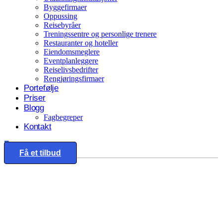
Byggefirmaer
Oppussing
Reisebyråer
Treningssentre og personlige trenere
Restauranter og hoteller
Eiendomsmeglere
Eventplanleggere
Reiselivsbedrifter
Rengjøringsfirmaer
Portefølje
Priser
Blogg
Fagbegreper
Kontakt
Eng
Få et tilbud