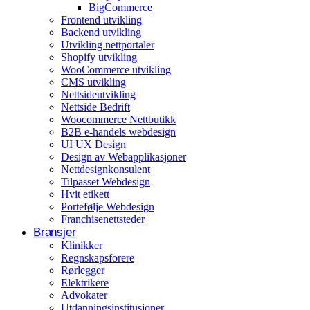
BigCommerce
Arrangementer og opplevelser
Frontend utvikling
Backend utvikling
Eventplanleggere
Utvikling nettportaler
Shopify utvikling
WooCommerce utvikling
CMS utvikling
Nettsideutvikling
Nettside Bedrift
Woocommerce Nettbutikk
B2B e-handels webdesign
UI UX Design
Design av Webapplikasjoner
Nettdesignkonsulent
Tilpasset Webdesign
Hvit etikett
Portefølje Webdesign
Franchisenettsteder
Bransjer
Klinikker
Regnskapsforere
Rørlegger
Elektrikere
Advokater
Utdanningsinstitusjoner