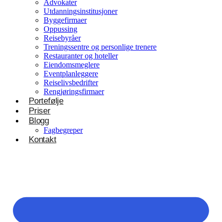
Advokater
Utdanningsinstitusjoner
Byggefirmaer
Oppussing
Reisebyråer
Treningssentre og personlige trenere
Restauranter og hoteller
Eiendomsmeglere
Eventplanleggere
Reiselivsbedrifter
Rengjøringsfirmaer
Portefølje
Priser
Blogg
Fagbegreper
Kontakt
Helsevesen og velvære
Klinikker