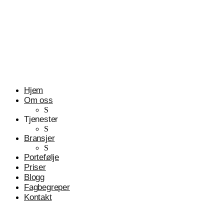
Profesjonelle tjenester
Advokater
Hjem
Om oss
S
Tjenester
S
Bransjer
S
Portefølje
Priser
Blogg
Fagbegreper
Kontakt