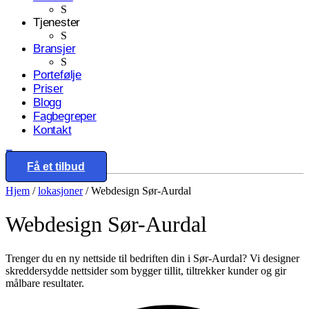
S
Tjenester
S
Bransjer
S
Portefølje
Priser
Blogg
Fagbegreper
Kontakt
Eng
Få et tilbud
Hjem
/
lokasjoner
/
Webdesign Sør-Aurdal
Webdesign
Sør-Aurdal
Trenger du en ny nettside til bedriften din i Sør-Aurdal? Vi designer
skreddersydde nettsider som bygger tillit, tiltrekker kunder og gir
målbare resultater.