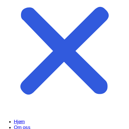
Start prosjektet ditt med oss
Klar til å gjøre ideen din om til en kraftfull digital opplevelse?
Vårt Nettsidedesign.no-team er her for å designe, bygge og
utvikle nettstedet ditt.
Få et tilbud
Hjem
Om oss