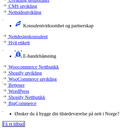
Utvikling nettportaler
CMS utvikling
Nettsideutvikling
Konsulentvirksomhet og partnerskap
Nettdesignkonsulent
Hvit etikett
E-handelsløsning
Woocommerce Nettbutikk
Shopify utvikling
WooCommerce utvikling
Betjener
WordPress
Shopify Nettbutikk
BigCommerce
Ønsker du å bygge din tilstedeværelse på nett i Norge?
Få et tilbud