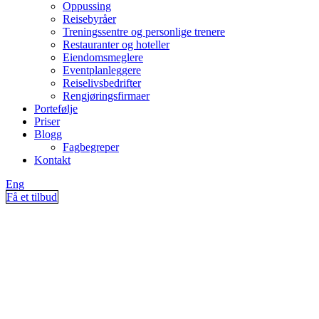
Oppussing
Reisebyråer
Treningssentre og personlige trenere
Restauranter og hoteller
Eiendomsmeglere
Eventplanleggere
Reiselivsbedrifter
Rengjøringsfirmaer
Portefølje
Priser
Blogg
Fagbegreper
Kontakt
Eng
Få et tilbud