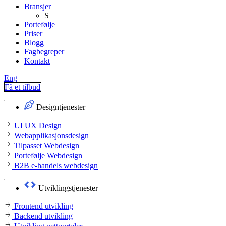
Bransjer
S
Portefølje
Priser
Blogg
Fagbegreper
Kontakt
Eng
Få et tilbud
Designtjenester
UI UX Design
Webapplikasjonsdesign
Tilpasset Webdesign
Portefølje Webdesign
B2B e-handels webdesign
Utviklingstjenester
Frontend utvikling
Backend utvikling