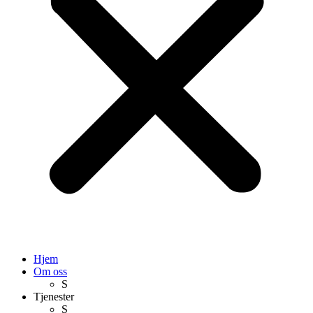
Hjem
Om oss
S
Tjenester
S