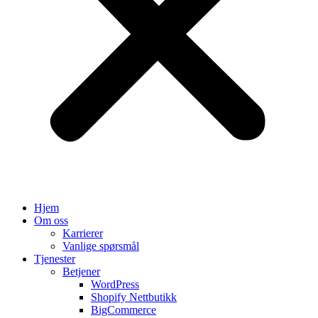
Hjem
Om oss
Karrierer
Vanlige spørsmål
Tjenester
Betjener
WordPress
Shopify Nettbutikk
BigCommerce