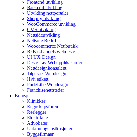
Frontend utvikling
Backend utvikling
Utvikling nettportaler
Shopify utvikling
WooCommerce utvikling
CMS utvikling
Nettsideutvikling
Nettside Bedrift
Woocommerce Nettbutikk
B2B e-handels webdesign
UI UX Design
Design av Webapplikasjoner
Nettdesignkonsulent
Tilpasset Webdesign
Hvit etikett
Portefølje Webdesign
Franchisenettsteder
Bransjer
Klinikker
Regnskapsforere
Rørlegger
Elektrikere
Advokater
Utdanningsinstitusjoner
Byggefirmaer