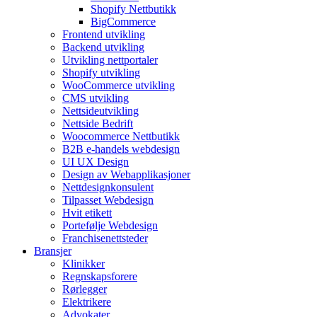
Shopify Nettbutikk
BigCommerce
Frontend utvikling
Backend utvikling
Utvikling nettportaler
Shopify utvikling
WooCommerce utvikling
CMS utvikling
Nettsideutvikling
Nettside Bedrift
Woocommerce Nettbutikk
B2B e-handels webdesign
UI UX Design
Design av Webapplikasjoner
Nettdesignkonsulent
Tilpasset Webdesign
Hvit etikett
Portefølje Webdesign
Franchisenettsteder
Bransjer
Klinikker
Regnskapsforere
Rørlegger
Elektrikere
Advokater