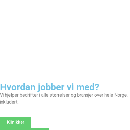
Behandle ditt samtykke
For å gi best mulig opplevelse bruker vi
informasjonskapsler for å lagre eller få tilgang til
enhetsdata. Å nekte samtykke kan begrense enkelte
funksjoner.
Nødvendig
Preferanser
Hvordan jobber vi med?
Statistikk
Markedsføring
Vi hjelper bedrifter i alle størrelser og bransjer over hele Norge,
inkludert:
Klinikker