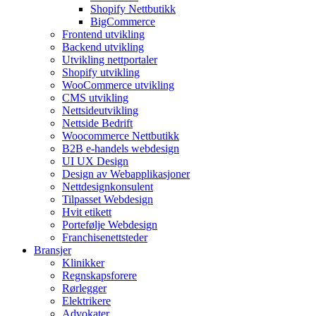
Shopify Nettbutikk
BigCommerce
Frontend utvikling
Backend utvikling
Utvikling nettportaler
Shopify utvikling
WooCommerce utvikling
CMS utvikling
Nettsideutvikling
Nettside Bedrift
Woocommerce Nettbutikk
B2B e-handels webdesign
UI UX Design
Design av Webapplikasjoner
Nettdesignkonsulent
Tilpasset Webdesign
Hvit etikett
Portefølje Webdesign
Franchisenettsteder
Bransjer
Klinikker
Regnskapsforere
Rørlegger
Elektrikere
Advokater