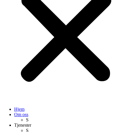
Hjem
Om oss
S
Tjenester
S