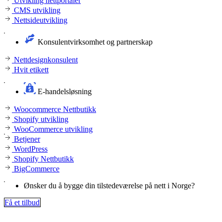
Utvikling nettportaler
CMS utvikling
Nettsideutvikling
Konsulentvirksomhet og partnerskap
Nettdesignkonsulent
Hvit etikett
E-handelsløsning
Woocommerce Nettbutikk
Shopify utvikling
WooCommerce utvikling
Betjener
WordPress
Shopify Nettbutikk
BigCommerce
Ønsker du å bygge din tilstedeværelse på nett i Norge?
Få et tilbud