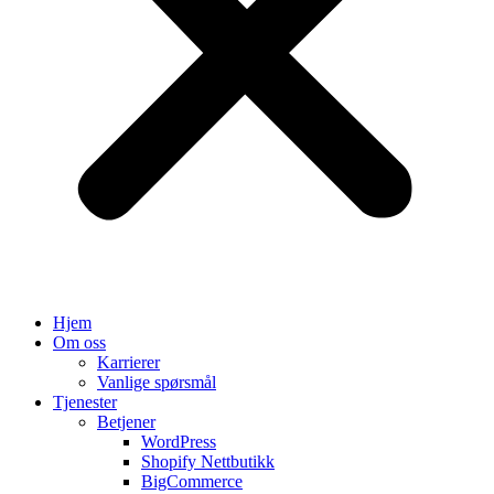
Hjem
Om oss
Karrierer
Vanlige spørsmål
Tjenester
Betjener
WordPress
Shopify Nettbutikk
BigCommerce