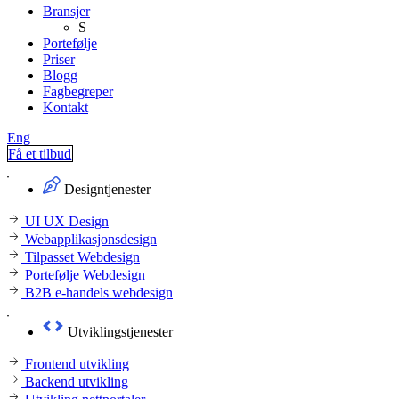
Bransjer
S
Portefølje
Priser
Blogg
Fagbegreper
Kontakt
Eng
Få et tilbud
Designtjenester
UI UX Design
Webapplikasjonsdesign
Tilpasset Webdesign
Portefølje Webdesign
B2B e-handels webdesign
Utviklingstjenester
Frontend utvikling
Backend utvikling