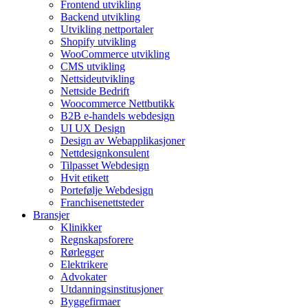
Frontend utvikling
Backend utvikling
Utvikling nettportaler
Shopify utvikling
WooCommerce utvikling
CMS utvikling
Nettsideutvikling
Nettside Bedrift
Woocommerce Nettbutikk
B2B e-handels webdesign
UI UX Design
Design av Webapplikasjoner
Nettdesignkonsulent
Tilpasset Webdesign
Hvit etikett
Portefølje Webdesign
Franchisenettsteder
Bransjer
Klinikker
Regnskapsforere
Rørlegger
Elektrikere
Advokater
Utdanningsinstitusjoner
Byggefirmaer