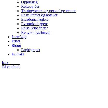
Oppussing
Reisebyråer
Treningssentre og personlige trenere
Restauranter og hoteller
Eiendomsmeglere
Eventplanleggere
Reiselivsbedrifter
Rengjøringsfirmaer
Portefølje
Priser
Blogg
Fagbegreper
Kontakt
Eng
Få et tilbud