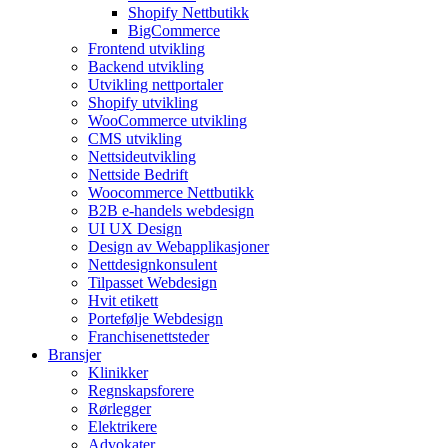
Shopify Nettbutikk
BigCommerce
Frontend utvikling
Backend utvikling
Utvikling nettportaler
Shopify utvikling
WooCommerce utvikling
CMS utvikling
Nettsideutvikling
Nettside Bedrift
Woocommerce Nettbutikk
B2B e-handels webdesign
UI UX Design
Design av Webapplikasjoner
Nettdesignkonsulent
Tilpasset Webdesign
Hvit etikett
Portefølje Webdesign
Franchisenettsteder
Bransjer
Klinikker
Regnskapsforere
Rørlegger
Elektrikere
Advokater