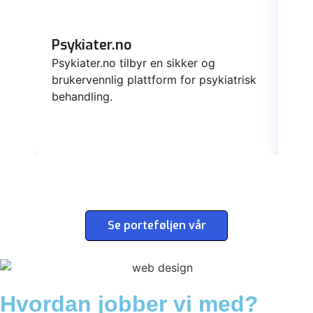
Psykiater.no
Da
Psykiater.no tilbyr en sikker og
Dat
brukervennlig plattform for psykiatrisk
ska
behandling.
yte
Se porteføljen vår
Hvordan jobber vi med?