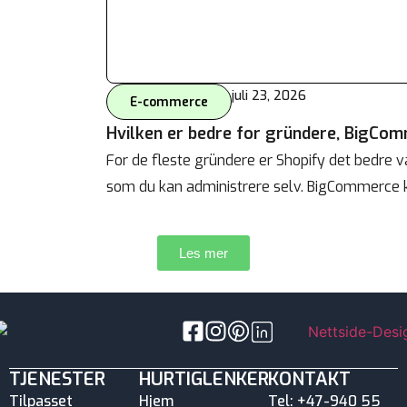
juli 23, 2026
E-commerce
Hvilken er bedre for gründere, BigCom
For de fleste gründere er Shopify det bedre va
som du kan administrere selv. BigCommerce 
Les mer
TJENESTER
HURTIGLENKER
KONTAKT
Tilpasset
Hjem
Tel: +47-940 55