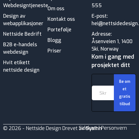
Webdesigntjeneste
555
Om oss
Design av
E-post:
Kontakt oss
webapplikasjoner
hei@nettsidedesign
Portefølje
Nettside Bedrift
Adresse:
Blogg
Åsenveien 1, 1400
B2B e-handels
Ski, Norway
Priser
webdesign
Kom i gang med
Hvit etikett
prosjektet ditt
nettside design
Be om
et
gratis
tilbud
Sidekart
|
Personvern
© 2026 - Nettside Design Drevet av
Sysinn