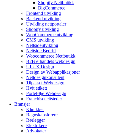
Shopify Nettbutikk
BigCommerce
Frontend utvikling
Backend utvikling
Utvikling nettportaler
Shopify utvikling
WooCommerce utvikling
CMS utvikling
Nettsideutvikling
Nettside Bedrift
Woocommerce Nettbutikk
B2B e-handels webdesign
UI UX Design
Design av Webapplikasjoner
Nettdesignkonsulent
Tilpasset Webdesign
Hvit etikett
Portefølje Webdesign
Franchisenettsteder
Bransjer
Klinikker
Regnskapsforere
Rørlegger
Elektrikere
Advokater