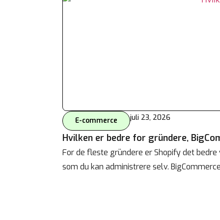
Behandle ditt samtykke
For å gi best mulig opplevelse bruker vi
informasjonskapsler for å lagre eller få tilgang til
enhetsdata. Å nekte samtykke kan begrense enkelte
funksjoner.
juli 23, 2026
E-commerce
Nødvendig
Hvilken er bedre for gründere, BigCo
Preferanser
Statistikk
For de fleste gründere er Shopify det bedre 
Markedsføring
som du kan administrere selv. BigCommerc