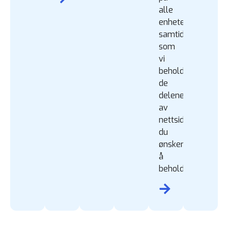
alle
enheter,
samtidig
som
vi
beholder
de
delene
av
nettside
du
ønsker
å
beholde.