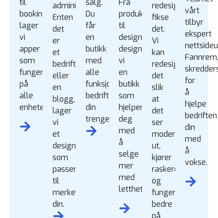
til
salg.
Fra
administrere.
redesign
vårt
bookingsystemer
Du
produktoppsett
Enten
fikse
tilbyr
lager
får
til
det
det.
ekspert
vi
en
design
er
Vi
nettsideu
apper
butikk
designer
et
kan
Fannrem
som
med
vi
bedriftsnettsted
redesign
skredder
fungerer
alle
en
eller
det
for
på
funksjonene
butikk
en
slik
å
alle
bedriften
som
blogg,
at
hjelpe
enheter.
din
hjelper
lager
det
bedriften
trenger.
deg
vi
ser
din
med
et
moderne
med
å
design
ut,
å
selge
som
kjører
vokse.
mer
passer
raskere
med
til
og
letthet.
merkevaren
fungerer
din.
bedre
på