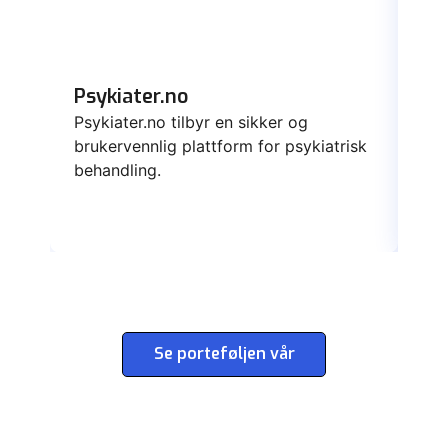
Psykiater.no
Da
Psykiater.no tilbyr en sikker og
Dat
brukervennlig plattform for psykiatrisk
ska
behandling.
yte
Se porteføljen vår