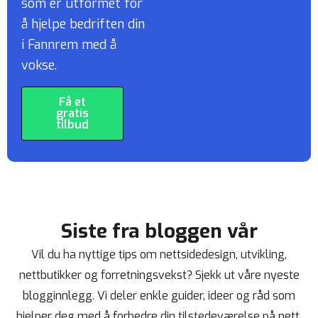
som er utformet for
å hjelpe bedriften din
i Fannrem med å
vokse.
Få et
gratis
tilbud
Siste fra bloggen vår
Vil du ha nyttige tips om nettsidedesign, utvikling,
nettbutikker og forretningsvekst? Sjekk ut våre nyeste
blogginnlegg. Vi deler enkle guider, ideer og råd som
hjelper deg med å forbedre din tilstedeværelse på nett.