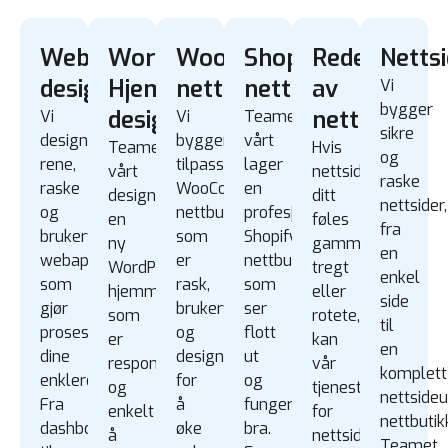
Webapp
WordPress
WooCommerce
Shopify
Redesign
Nettsi
design
Hjemmeside
nettbutikk
nettbutikk
av
Vi
bygger
design
nettside
Vi
Vi
Teamet
sikre
designer
bygger
vårt
Teamet
Hvis
og
rene,
tilpassede
lager
vårt
nettside
raske
raske
WooCommerce
en
designer
ditt
nettsider,
og
nettbutikk
profesjonell
en
føles
fra
brukervennlige
som
Shopify
ny
gammelt,
en
webapper
er
nettbutikk
WordPress
tregt
enkel
som
rask,
som
hjemmeside
eller
side
gjør
brukervennlig
ser
som
rotete,
til
prosessene
og
flott
er
kan
en
dine
designet
ut
responsivt
vår
komplett
enklere.
for
og
og
tjeneste
nettsideu
Fra
å
fungerer
enkelt
for
nettbutik
dashbord
øke
bra.
å
nettside
Teamet