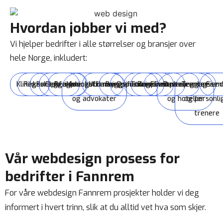
Hvordan jobber vi med?
Vi hjelper bedrifter i alle størrelser og bransjer over
hele Norge, inkludert:
Klinikker
Regnskapsførere
Rørleggere
Elektrikere
Rengjøringsfirmaer
Advokatfirmaer
Utdanningsinstitusjoner
Byggefirmaer
Oppussingsfirmaer
Turisme
Reiselivsbransjen
Eventplanleggere
Restauranter
Treningssen
Eien
og advokater
og hoteller
og personli
trenere
Vår webdesign prosess for
bedrifter i Fannrem
For våre webdesign Fannrem prosjekter holder vi deg
informert i hvert trinn, slik at du alltid vet hva som skjer.