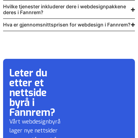
Hvilke tjenester inkluderer dere i webdesignpakkene
deres i Fannrem?
Hva er gjennomsnittsprisen for webdesign i Fannrem?
Leter du
etter et
nettside
byrå
i
Fannrem?
Vårt webdesignbyrå
lager nye nettsider