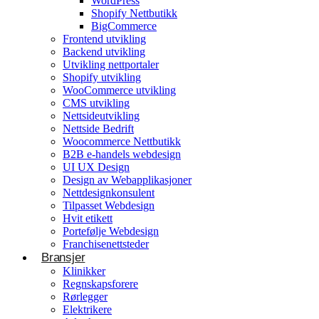
WordPress
Shopify Nettbutikk
BigCommerce
Konsulentvirksomhet og partnerskap
Frontend utvikling
Backend utvikling
Nettdesignkonsulent
Utvikling nettportaler
Hvit etikett
Shopify utvikling
WooCommerce utvikling
CMS utvikling
E-handelsløsning
Nettsideutvikling
Nettside Bedrift
Woocommerce Nettbutikk
Woocommerce Nettbutikk
Shopify utvikling
B2B e-handels webdesign
UI UX Design
WooCommerce utvikling
Byggetjenester
Design av Webapplikasjoner
Betjener
Nettdesignkonsulent
Byggefirmaer
WordPress
Tilpasset Webdesign
Hvit etikett
Shopify Nettbutikk
Portefølje Webdesign
BigCommerce
Franchisenettsteder
Bransjer
Ønsker du å bygge din tilstedeværelse på nett i
Klinikker
Norge?
Regnskapsforere
Rørlegger
Få et tilbud
Elektrikere