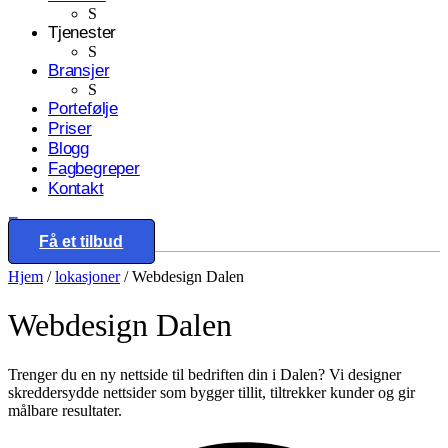
S
Tjenester
S
Bransjer
S
Portefølje
Priser
Blogg
Fagbegreper
Kontakt
Eng
Få et tilbud
Hjem
/
lokasjoner
/
Webdesign Dalen
Webdesign
Dalen
Trenger du en ny nettside til bedriften din i Dalen? Vi designer
skreddersydde nettsider som bygger tillit, tiltrekker kunder og gir
målbare resultater.