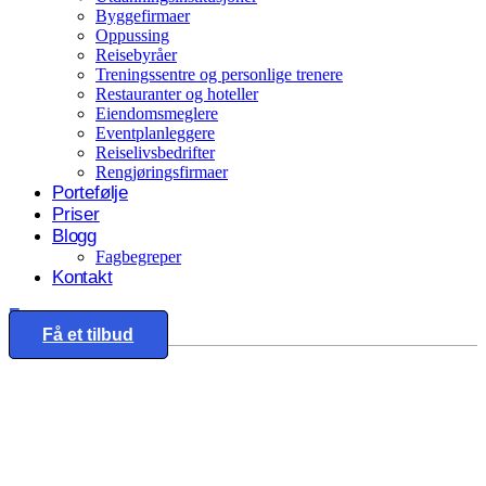
Byggefirmaer
Oppussing
Reisebyråer
Treningssentre og personlige trenere
Restauranter og hoteller
Eiendomsmeglere
Eventplanleggere
Reiselivsbedrifter
Rengjøringsfirmaer
Portefølje
Priser
Blogg
Fagbegreper
Kontakt
Eng
Få et tilbud