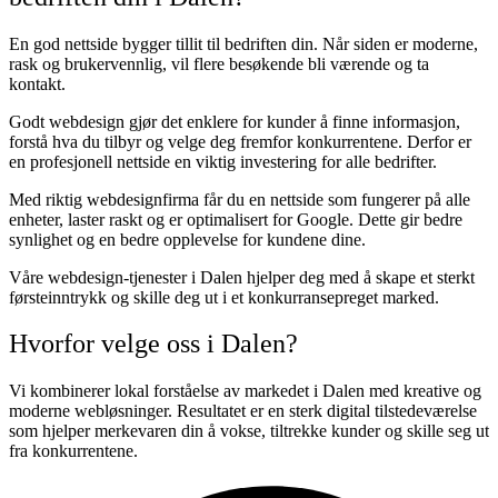
En god nettside bygger tillit til bedriften din. Når siden er moderne,
rask og brukervennlig, vil flere besøkende bli værende og ta
kontakt.
Godt webdesign gjør det enklere for kunder å finne informasjon,
forstå hva du tilbyr og velge deg fremfor konkurrentene. Derfor er
en profesjonell nettside en viktig investering for alle bedrifter.
Med riktig webdesignfirma får du en nettside som fungerer på alle
enheter, laster raskt og er optimalisert for Google. Dette gir bedre
synlighet og en bedre opplevelse for kundene dine.
Våre webdesign-tjenester i Dalen hjelper deg med å skape et sterkt
førsteinntrykk og skille deg ut i et konkurransepreget marked.
Hvorfor velge oss i Dalen?
Vi kombinerer lokal forståelse av markedet i Dalen med kreative og
moderne webløsninger. Resultatet er en sterk digital tilstedeværelse
som hjelper merkevaren din å vokse, tiltrekke kunder og skille seg ut
fra konkurrentene.