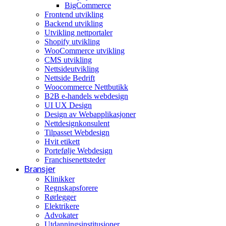
BigCommerce
Arrangementer og opplevelser
Frontend utvikling
Backend utvikling
Eventplanleggere
Utvikling nettportaler
Shopify utvikling
WooCommerce utvikling
CMS utvikling
Nettsideutvikling
Nettside Bedrift
Woocommerce Nettbutikk
B2B e-handels webdesign
UI UX Design
Design av Webapplikasjoner
Nettdesignkonsulent
Tilpasset Webdesign
Hvit etikett
Portefølje Webdesign
Franchisenettsteder
Bransjer
Klinikker
Regnskapsforere
Rørlegger
Elektrikere
Advokater
Utdanningsinstitusjoner