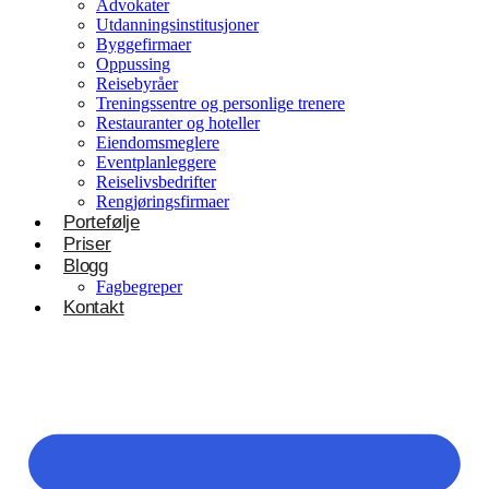
Advokater
Utdanningsinstitusjoner
Byggefirmaer
Oppussing
Reisebyråer
Treningssentre og personlige trenere
Restauranter og hoteller
Eiendomsmeglere
Eventplanleggere
Reiselivsbedrifter
Rengjøringsfirmaer
Portefølje
Priser
Blogg
Fagbegreper
Kontakt
Helsevesen og velvære
Klinikker