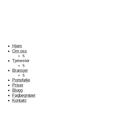
Profesjonelle tjenester
Advokater
Hjem
Om oss
S
Tjenester
S
Bransjer
S
Portefølje
Priser
Blogg
Fagbegreper
Kontakt