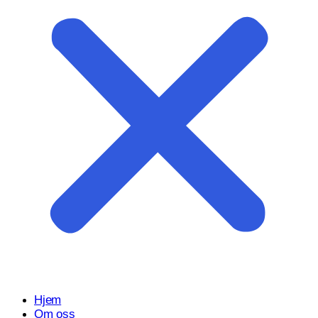
Start prosjektet ditt med oss
Klar til å gjøre ideen din om til en kraftfull digital opplevelse?
Vårt Nettsidedesign.no-team er her for å designe, bygge og
utvikle nettstedet ditt.
Få et tilbud
Hjem
Om oss