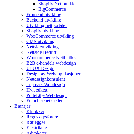
Shopify Nettbutikk
BigCommerce
Frontend utvikling
Backend utvikling
Utvikling nettportaler
Shopify utvikling
WooCommerce utvikling
CMS utvikling
Nettsideutvikling
Nettside Bedrift
Woocommerce Nettbutikk
B2B e-handels webdesign
UI UX Design
Design av Webapplikasjoner
Nettdesignkonsulent
Tilpasset Webdesign
Hvit etikett
Portefølje Webdesign
Franchisenettsteder
Bransjer
Klinikker
Regnskapsforere
Rørlegger
Elektrikere
Advokater