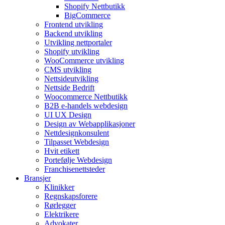
Shopify Nettbutikk
BigCommerce
Frontend utvikling
Backend utvikling
Utvikling nettportaler
Shopify utvikling
WooCommerce utvikling
CMS utvikling
Nettsideutvikling
Nettside Bedrift
Woocommerce Nettbutikk
B2B e-handels webdesign
UI UX Design
Design av Webapplikasjoner
Nettdesignkonsulent
Tilpasset Webdesign
Hvit etikett
Portefølje Webdesign
Franchisenettsteder
Bransjer
Klinikker
Regnskapsforere
Rørlegger
Elektrikere
Advokater