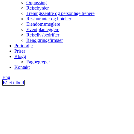
Oppussing
Reisebyråer
Treningssentre og personlige trenere
Restauranter og hoteller
Eiendomsmeglere
Eventplanleggere
Reiselivsbedrifter
Rengjøringsfirmaer
Portefølje
Priser
Blogg
Fagbegreper
Kontakt
Eng
Få et tilbud