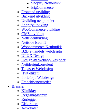
Shopify Nettbutikk
BigCommerce
Frontend utvikling
Backend utvikling
Utvikling nettportaler
Shopify utvikling
WooCommerce utvikling
CMS utvikling
Nettsideutvikling
Nettside Bedrift
Woocommerce Nettbutikk
B2B e-handels webdesign
UI UX Design
Design av Webapplikasjoner
Nettdesignkonsulent
Tilpasset Webdesign
Hvit etikett
Portefølje Webdesign
Franchisenettsteder
Bransjer
Klinikker
Regnskapsforere
Rørlegger
Elektrikere
Advokater